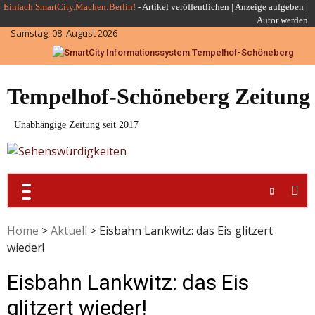
Skip
Einfach.SmartCity.Machen:Berlin!
-
Artikel veröffentlichen
|
Anzeige aufgeben |
Autor werden
to
Samstag, 08. August 2026
content
Tempelhof-Schöneberg Zeitung
Unabhängige Zeitung seit 2017
Home
>
Aktuell
>
Eisbahn Lankwitz: das Eis glitzert
wieder!
Eisbahn Lankwitz: das Eis
glitzert wieder!