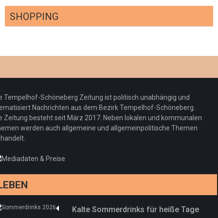
SHOPPING
Optiker – fit für die Sonnenfinsternis!
Redaktion
23. Juli 2026
Pepe Jeans London mit Summer Sale und
e Tempelhof-Schöneberg Zeitung ist politisch unabhängig und
neuer Kollektion
ematisiert Nachrichten aus dem Bezirk Tempelhof-Schöneberg.
Woher kommt der Honig? – Neue EU-
Redaktion
19. Juli 2026
e Zeitung besteht seit März 2017. Neben lokalen und kommunalen
Regeln gelten 14. Juni
emen werden auch allgemeine und allgemeinpolitische Themen
handelt.
Sommermärchen 2026: Frittenwerk bringt
Redaktion
13. Juni 2026
drei neue Specials zur Fußball-WM
Redaktion
13. Juni 2026
LEBEN
Kalte Sommerdrinks für heiße Tage