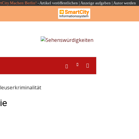
rtCity.Machen:Berlin!
-
Artikel veröffentlichen
|
Anzeige aufgeben |
Autor werden
leuserkriminalität
ie