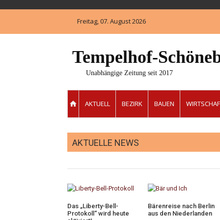
Skip
to
Freitag, 07. August 2026
content
Tempelhof-Schöneb
Unabhängige Zeitung seit 2017
AKTUELL
BEZIRK
BAUEN
WIRTSCHAF
AKTUELLE NEWS
Das „Liberty-Bell-
Bärenreise nach Berlin
Protokoll“ wird heute
aus den Niederlanden