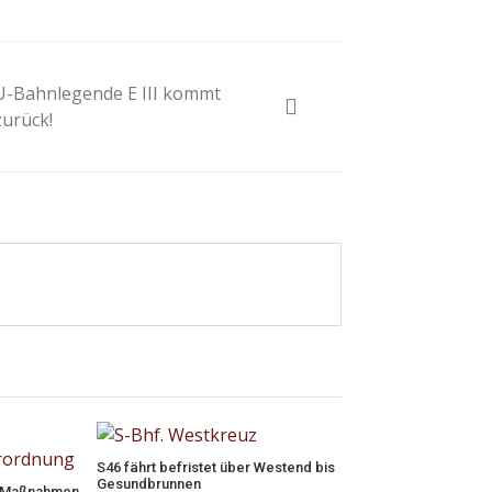
U-Bahnlegende E III kommt
zurück!
S46 fährt befristet über Westend bis
Gesundbrunnen
z Maßnahmen