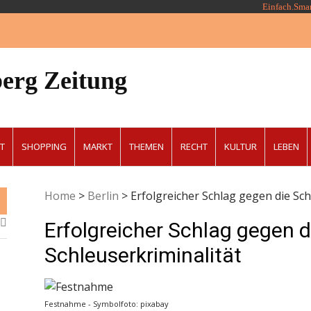
Einfach.Sma
erg Zeitung
T
SHOPPING
MARKT
THEMEN
RECHT
KULTUR
LEBEN
Home
>
Berlin
>
Erfolgreicher Schlag gegen die Sch
Erfolgreicher Schlag gegen d
Schleuserkriminalität
Festnahme - Symbolfoto: pixabay