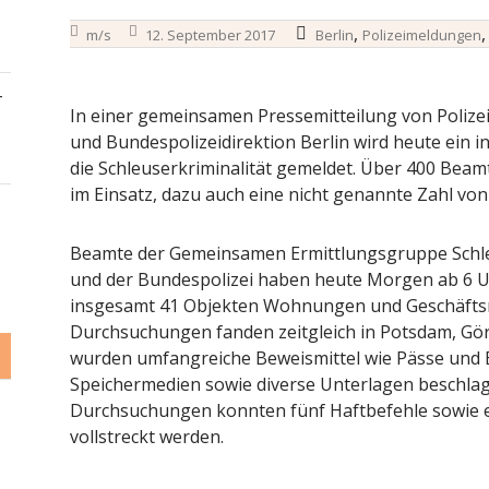
,
m/s
12. September 2017
Berlin
Polizeimeldungen
–
In einer gemeinsamen Pressemitteilung von Polizei 
und Bundespolizeidirektion Berlin wird heute ein i
die Schleuserkriminalität gemeldet. Über 400 Beam
im Einsatz, dazu auch eine nicht genannte Zahl vo
Beamte der Gemeinsamen Ermittlungsgruppe Schle
und der Bundespolizei haben heute Morgen ab 6 Uh
insgesamt 41 Objekten Wohnungen und Geschäftsr
Durchsuchungen fanden zeitgleich in Potsdam, Görl
wurden umfangreiche Beweismittel wie Pässe und E
Speichermedien sowie diverse Unterlagen beschl
Durchsuchungen konnten fünf Haftbefehle sowie e
vollstreckt werden.