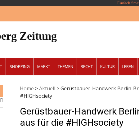
Einfach.Sma
erg Zeitung
T
SHOPPING
MARKT
THEMEN
RECHT
KULTUR
LEBEN
Home
>
Aktuell
>
Gerüstbauer-Handwerk Berlin-Bra
#HIGHsociety
Gerüstbauer-Handwerk Berli
aus für die #HIGHsociety