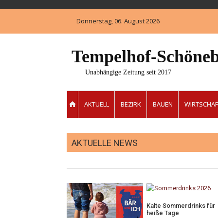
Skip
to
Donnerstag, 06. August 2026
content
Tempelhof-Schöneb
Unabhängige Zeitung seit 2017
AKTUELL
BEZIRK
BAUEN
WIRTSCHAF
AKTUELLE NEWS
Kalte Sommerdrinks für
heiße Tage