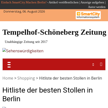
Skip
Einfach.SmartCity.Machen:Berlin!
-
Artikel veröffentlichen
|
Anzeige aufgeben |
Autor werden
to
Donnerstag, 06. August 2026
content
Tempelhof-Schöneberg Zeitung
Unabhängige Zeitung seit 2017
Home
>
Shopping
>
Hitliste der besten Stollen in Berlin
Hitliste der besten Stollen in
Berlin