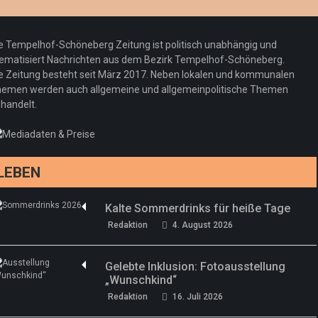
Redaktion
23. Juli 2026
Pepe Jeans London mit Summer Sale und
e Tempelhof-Schöneberg Zeitung ist politisch unabhängig und
neuer Kollektion
ematisiert Nachrichten aus dem Bezirk Tempelhof-Schöneberg.
Woher kommt der Honig? – Neue EU-
Redaktion
19. Juli 2026
e Zeitung besteht seit März 2017. Neben lokalen und kommunalen
Regeln gelten 14. Juni
emen werden auch allgemeine und allgemeinpolitische Themen
handelt.
Sommermärchen 2026: Frittenwerk bringt
Redaktion
13. Juni 2026
drei neue Specials zur Fußball-WM
Redaktion
13. Juni 2026
LEBEN
Kalte Sommerdrinks für heiße Tage
Redaktion
4. August 2026
Gelebte Inklusion: Fotoausstellung
„Wunschkind“
Redaktion
16. Juli 2026