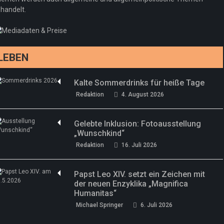
handelt.
Sommermärchen 2026: Frittenwerk bringt
Redaktion
13. Juni 2026
drei neue Specials zur Fußball-WM
Redaktion
13. Juni 2026
LEBEN
Kalte Sommerdrinks für heiße Tage
Redaktion
4. August 2026
Gelebte Inklusion: Fotoausstellung
„Wunschkind“
Redaktion
16. Juli 2026
Papst Leo XIV. setzt ein Zeichen mit
der neuen Enzyklika „Magnifica
Humanitas“
Michael Springer
6. Juli 2026