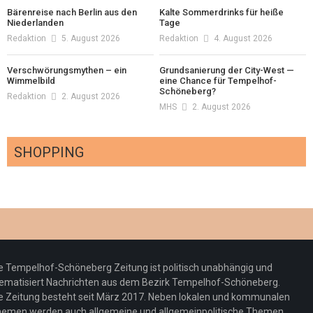
Bärenreise nach Berlin aus den
Kalte Sommerdrinks für heiße
Niederlanden
Tage
Redaktion
5. August 2026
Redaktion
4. August 2026
Verschwörungsmythen – ein
Grundsanierung der City-West —
Wimmelbild
eine Chance für Tempelhof-
Schöneberg?
Redaktion
2. August 2026
MHS
2. August 2026
SHOPPING
Optiker – fit für die Sonnenfinsternis!
Redaktion
23. Juli 2026
Pepe Jeans London mit Summer Sale und
e Tempelhof-Schöneberg Zeitung ist politisch unabhängig und
neuer Kollektion
ematisiert Nachrichten aus dem Bezirk Tempelhof-Schöneberg.
Woher kommt der Honig? – Neue EU-
Redaktion
19. Juli 2026
e Zeitung besteht seit März 2017. Neben lokalen und kommunalen
Regeln gelten 14. Juni
emen werden auch allgemeine und allgemeinpolitische Themen