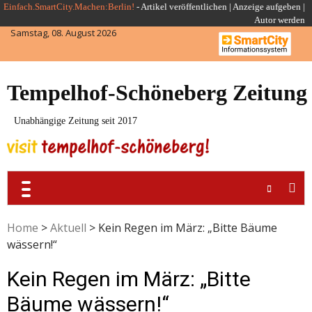
Skip
Einfach.SmartCity.Machen:Berlin!
-
Artikel veröffentlichen
|
Anzeige aufgeben |
Autor werden
to
Samstag, 08. August 2026
content
Tempelhof-Schöneberg Zeitung
Unabhängige Zeitung seit 2017
Home
>
Aktuell
>
Kein Regen im März: „Bitte Bäume
wässern!“
Kein Regen im März: „Bitte
Bäume wässern!“