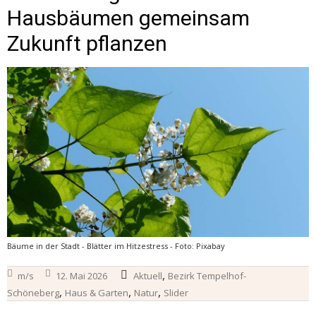
Hausbäumen gemeinsam
Zukunft pflanzen
Bäume in der Stadt - Blätter im Hitzestress - Foto: Pixabay
,
m/s
12. Mai 2026
Aktuell
Bezirk Tempelhof-
,
,
,
Schöneberg
Haus & Garten
Natur
Slider