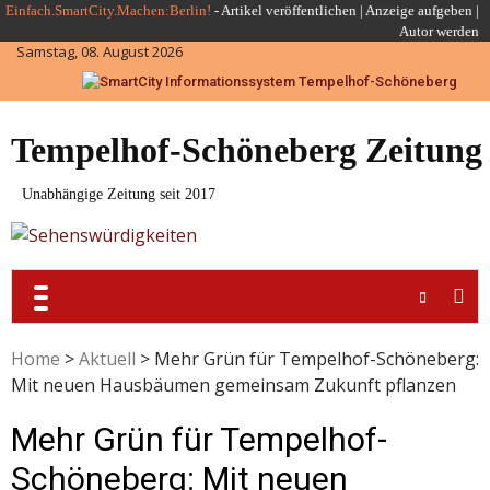
Skip
Einfach.SmartCity.Machen:Berlin!
-
Artikel veröffentlichen
|
Anzeige aufgeben |
Autor werden
to
Samstag, 08. August 2026
content
Tempelhof-Schöneberg Zeitung
Unabhängige Zeitung seit 2017
Home
>
Aktuell
>
Mehr Grün für Tempelhof-Schöneberg:
Mit neuen Hausbäumen gemeinsam Zukunft pflanzen
Mehr Grün für Tempelhof-
Schöneberg: Mit neuen