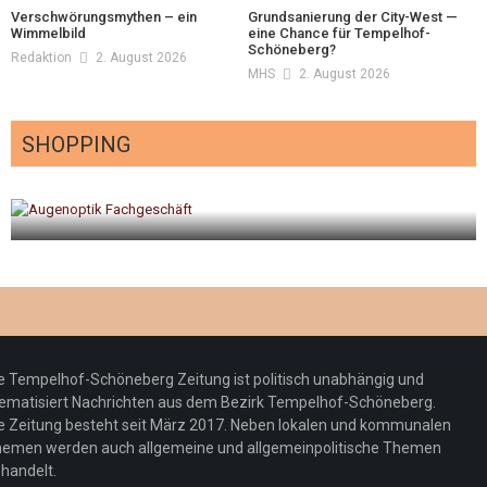
Verschwörungsmythen – ein
Grundsanierung der City-West —
Wimmelbild
eine Chance für Tempelhof-
Schöneberg?
Redaktion
2. August 2026
MHS
2. August 2026
SHOPPING
gt
Optiker – fit für die Sonnenfinsternis!
Redaktion
23. Juli 2026
e Tempelhof-Schöneberg Zeitung ist politisch unabhängig und
ematisiert Nachrichten aus dem Bezirk Tempelhof-Schöneberg.
e Zeitung besteht seit März 2017. Neben lokalen und kommunalen
emen werden auch allgemeine und allgemeinpolitische Themen
handelt.