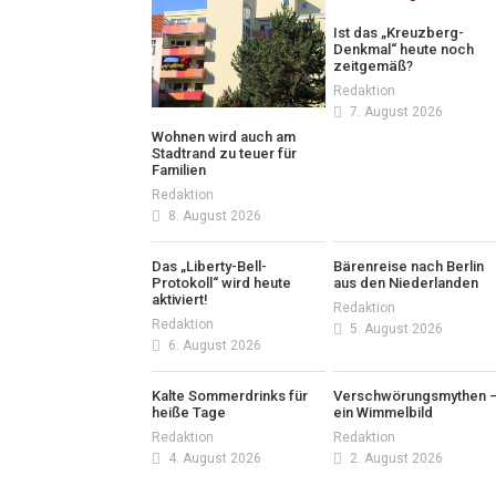
Ist das „Kreuzberg-
Denkmal“ heute noch
zeitgemäß?
Redaktion
7. August 2026
Wohnen wird auch am
Stadtrand zu teuer für
Familien
Redaktion
8. August 2026
Das „Liberty-Bell-
Bärenreise nach Berlin
Protokoll“ wird heute
aus den Niederlanden
aktiviert!
Redaktion
Redaktion
5. August 2026
6. August 2026
Kalte Sommerdrinks für
Verschwörungsmythen 
heiße Tage
ein Wimmelbild
Redaktion
Redaktion
4. August 2026
2. August 2026