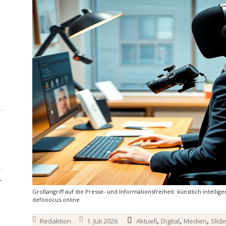
–
Großangriff auf die Presse- und Informationsfreiheit: künstlich intellige
defooocus.online
,
,
,
Redaktion
1. Juli 2026
Aktuell
Digital
Medien
Slide