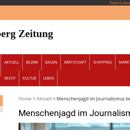
Einfach.Sma
erg Zeitung
AKTUELL
BEZIRK
BAUEN
WIRTSCHAFT
SHOPPING
MARK
RECHT
KULTUR
LEBEN
Home
>
Aktuell
>
Menschenjagd im Journalismus be
Menschenjagd im Journalism