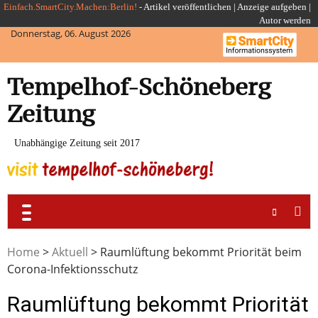
Skip
Einfach.SmartCity.Machen:Berlin!
-
Artikel veröffentlichen
|
Anzeige aufgeben |
Autor werden
to
Donnerstag, 06. August 2026
content
Tempelhof-Schöneberg
Zeitung
Unabhängige Zeitung seit 2017
Home
>
Aktuell
>
Raumlüftung bekommt Priorität beim
Corona-Infektionsschutz
Raumlüftung bekommt Priorität