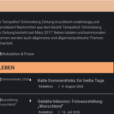
Optiker – fit für die Sonnenfinsternis!
Redaktion
23. Juli 2026
Pepe Jeans London mit Summer Sale und
e Tempelhof-Schöneberg Zeitung ist politisch unabhängig und
neuer Kollektion
ematisiert Nachrichten aus dem Bezirk Tempelhof-Schöneberg.
Woher kommt der Honig? – Neue EU-
Redaktion
19. Juli 2026
e Zeitung besteht seit März 2017. Neben lokalen und kommunalen
Regeln gelten 14. Juni
emen werden auch allgemeine und allgemeinpolitische Themen
handelt.
Sommermärchen 2026: Frittenwerk bringt
Redaktion
13. Juni 2026
drei neue Specials zur Fußball-WM
Redaktion
13. Juni 2026
LEBEN
Kalte Sommerdrinks für heiße Tage
Redaktion
4. August 2026
Gelebte Inklusion: Fotoausstellung
„Wunschkind“
Redaktion
16. Juli 2026