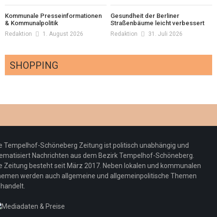
Kommunale Presseinformationen
Gesundheit der Berliner
& Kommunalpolitik
Straßenbäume leicht verbessert
Redaktion
1. August 2026
Redaktion
31. Juli 2026
SHOPPING
Optiker – fit für die Sonnenfinsternis!
Redaktion
23. Juli 2026
Pepe Jeans London mit Summer Sale und
e Tempelhof-Schöneberg Zeitung ist politisch unabhängig und
neuer Kollektion
ematisiert Nachrichten aus dem Bezirk Tempelhof-Schöneberg.
Woher kommt der Honig? – Neue EU-
Redaktion
19. Juli 2026
e Zeitung besteht seit März 2017. Neben lokalen und kommunalen
Regeln gelten 14. Juni
emen werden auch allgemeine und allgemeinpolitische Themen
handelt.
Sommermärchen 2026: Frittenwerk bringt
Redaktion
13. Juni 2026
drei neue Specials zur Fußball-WM
Redaktion
13. Juni 2026