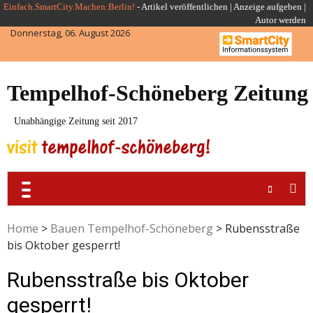
Skip
Einfach.SmartCity.Machen:Berlin!
-
Artikel veröffentlichen
|
Anzeige aufgeben |
Autor werden
to
Donnerstag, 06. August 2026
content
Tempelhof-Schöneberg Zeitung
Unabhängige Zeitung seit 2017
Home
>
Bauen Tempelhof-Schöneberg
>
Rubensstraße
bis Oktober gesperrt!
Rubensstraße bis Oktober
gesperrt!