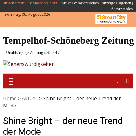
Skip
Einfach.SmartCity.Machen:Berlin!
-
Artikel veröffentlichen
|
Anzeige aufgeben |
Autor werden
to
Sonntag, 09. August 2026
content
Tempelhof-Schöneberg Zeitung
Unabhängige Zeitung seit 2017
Home
>
Aktuell
>
Shine Bright – der neue Trend der
Mode
Shine Bright – der neue Trend
der Mode