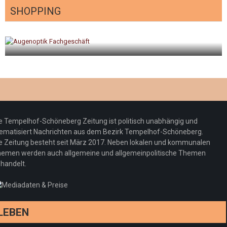
SHOPPING
gt
Optiker – fit für die Sonnenfinsternis!
Redaktion
23. Juli 2026
e Tempelhof-Schöneberg Zeitung ist politisch unabhängig und
ematisiert Nachrichten aus dem Bezirk Tempelhof-Schöneberg.
e Zeitung besteht seit März 2017. Neben lokalen und kommunalen
emen werden auch allgemeine und allgemeinpolitische Themen
handelt.
LEBEN