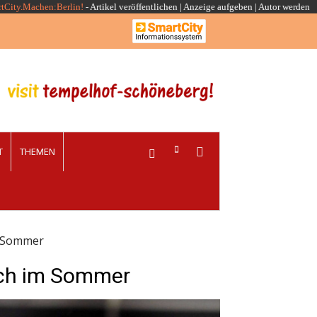
rtCity.Machen:Berlin!
-
Artikel veröffentlichen
|
Anzeige aufgeben |
Autor werden
T
THEMEN
m Sommer
uch im Sommer