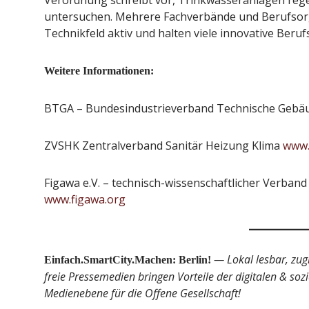
Verordnung schreibt vor, Trinkwasseranlagen rege
untersuchen. Mehrere Fachverbände und Berufsorg
Technikfeld aktiv und halten viele innovative Beruf
Weitere Informationen:
BTGA – Bundesindustrieverband Technische Gebä
ZVSHK Zentralverband Sanitär Heizung Klima
www.
Figawa e.V. – technisch-wissenschaftlicher Verban
www.figawa.org
— Lokal lesbar, zug
Einfach.SmartCity.Machen: Berlin!
freie Pressemedien bringen Vorteile der digitalen & soz
Medienebene für die Offene Gesellschaft!