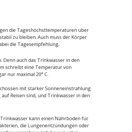
 der Honig? – Neue
Sommermärchen 2026
n gelten 14. Juni
Frittenwerk bringt drei 
Specials zur Fußball-
ion
13. Juni 2026
eigen die Tageshöchsttemperaturen über
Redaktion
13. Juni 2026
 stabil zu bleiben. Auch muss der Körper
dabei die Tagesempfehlung.
. Denn auch das Trinkwasser in den
rm schreibt eine Temperatur von
ar nur maximal 20° C.
hossen mit starker Sonneneinstrahlung
uf Reisen sind, und Trinkwasser in den
 Trinkwasser kann einen Nährboden für
Bakterien, die Lungenentzündungen oder