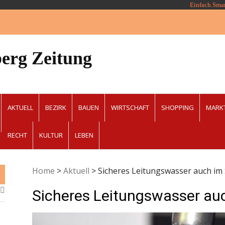
Einfach.Sma
erg Zeitung
AKTUELL
BEZIRK
BAUEN
WIRTSCHAFT
SHOPPING
MARK
RECHT
KULTUR
LEBEN
Home
>
Aktuell
>
Sicheres Leitungswasser auch i
Sicheres Leitungswasser a