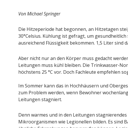
Pepe Jeans London mit Summer
Woher kommt
Sale und neuer Kollektion
EU-Regel
Von Michael Springer
Redaktion
19. Juli 2026
Redakt
Die Hitzeperiode hat begonnen, an Hitzetagen st
30°Celsius. Kühlung ist gefragt, um gesundheitlich
ausreichend Flüssigkeit bekommen. 1,5 Liter sind 
Aber nicht nur an den Körper muss gedacht werden
Leitungen muss kühl bleiben. Die Trinkwasser-No
höchstens 25 °C vor. Doch Fachleute empfehlen sog
Im Sommer kann das in Hochhäusern und Obergesc
zum Problem werden, wenn Bewohner wochenlang a
Leitungen stagniert.
Denn warmes und in den Leitungen stagnierendes
Mikroorganismen wie Legionellen bilden. Es sind 