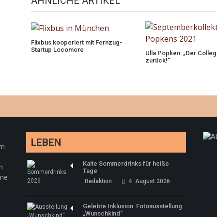
ÄHNLICHE ARTIKEL
Flixbus kooperiert mit Fernzug-
Startup Locomore
Ulla Popken: „Der College
zurück!“
LEBEN
em
Kalte Sommerdrinks für heiße
n
Tage
ine
Redaktion
4. August 2026
Gelebte Inklusion: Fotoausstellung
„Wunschkind“