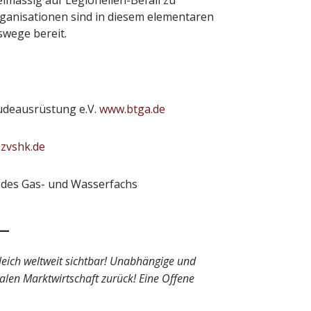
lmässig auf Legionellen-Befall zu
anisationen sind in diesem elementaren
swege bereit.
udeausrüstung e.V.
www.btga.de
zvshk.de
d des Gas- und Wasserfachs
leich weltweit sichtbar! Unabhängige und
ialen Marktwirtschaft zurück! Eine Offene