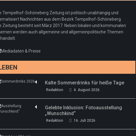
Redaktion
23. Juli 2026
Pepe Jeans London mit Summer Sale und
e Tempelhof-Schöneberg Zeitung ist politisch unabhängig und
neuer Kollektion
ematisiert Nachrichten aus dem Bezirk Tempelhof-Schöneberg.
Woher kommt der Honig? – Neue EU-
Redaktion
19. Juli 2026
e Zeitung besteht seit März 2017. Neben lokalen und kommunalen
Regeln gelten 14. Juni
emen werden auch allgemeine und allgemeinpolitische Themen
handelt.
Sommermärchen 2026: Frittenwerk bringt
Redaktion
13. Juni 2026
drei neue Specials zur Fußball-WM
Redaktion
13. Juni 2026
LEBEN
Kalte Sommerdrinks für heiße Tage
Redaktion
4. August 2026
Gelebte Inklusion: Fotoausstellung
„Wunschkind“
Redaktion
16. Juli 2026