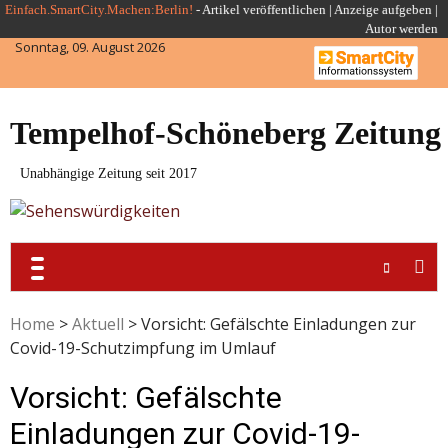
Skip
Einfach.SmartCity.Machen:Berlin!
-
Artikel veröffentlichen
|
Anzeige aufgeben |
Autor werden
to
Sonntag, 09. August 2026
content
Tempelhof-Schöneberg Zeitung
Unabhängige Zeitung seit 2017
Home
>
Aktuell
>
Vorsicht: Gefälschte Einladungen zur
Covid-19-Schutzimpfung im Umlauf
Vorsicht: Gefälschte
Einladungen zur Covid-19-