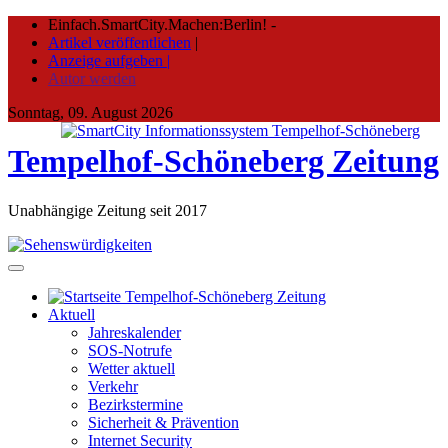
Skip
Einfach.SmartCity.Machen:Berlin!
-
to
Artikel veröffentlichen
|
content
Anzeige aufgeben |
Autor werden
Sonntag, 09. August 2026
Tempelhof-Schöneberg Zeitung
Unabhängige Zeitung seit 2017
Aktuell
Jahreskalender
SOS-Notrufe
Wetter aktuell
Verkehr
Bezirkstermine
Sicherheit & Prävention
Internet Security