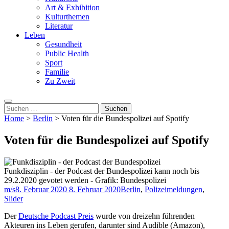
Art & Exhibition
Kulturthemen
Literatur
Leben
Gesundheit
Public Health
Sport
Familie
Zu Zweit
Suchen
nach:
Home
>
Berlin
>
Voten für die Bundespolizei auf Spotify
Voten für die Bundespolizei auf Spotify
Funkdisziplin - der Podcast der Bundespolizei kann noch bis
29.2.2020 gevotet werden - Grafik: Bundespolizei
m/s
8. Februar 2020
8. Februar 2020
Berlin
,
Polizeimeldungen
,
Slider
Der
Deutsche Podcast Preis
wurde von dreizehn führenden
Akteuren ins Leben gerufen, darunter sind Audible (Amazon),