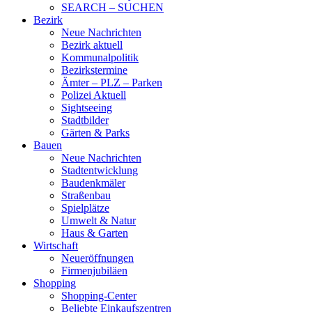
SEARCH – SUCHEN
Bezirk
Neue Nachrichten
Bezirk aktuell
Kommunalpolitik
Bezirkstermine
Ämter – PLZ – Parken
Polizei Aktuell
Sightseeing
Stadtbilder
Gärten & Parks
Bauen
Neue Nachrichten
Stadtentwicklung
Baudenkmäler
Straßenbau
Spielplätze
Umwelt & Natur
Haus & Garten
Wirtschaft
Neueröffnungen
Firmenjubiläen
Shopping
Shopping-Center
Beliebte Einkaufszentren