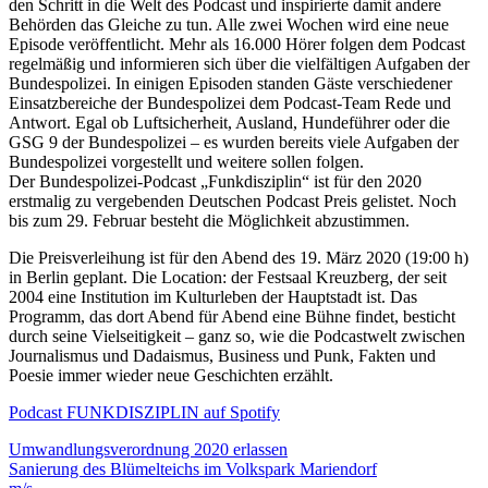
den Schritt in die Welt des Podcast und inspirierte damit andere
Behörden das Gleiche zu tun. Alle zwei Wochen wird eine neue
Episode veröffentlicht. Mehr als 16.000 Hörer folgen dem Podcast
regelmäßig und informieren sich über die vielfältigen Aufgaben der
Bundespolizei. In einigen Episoden standen Gäste verschiedener
Einsatzbereiche der Bundespolizei dem Podcast-Team Rede und
Antwort. Egal ob Luftsicherheit, Ausland, Hundeführer oder die
GSG 9 der Bundespolizei – es wurden bereits viele Aufgaben der
Bundespolizei vorgestellt und weitere sollen folgen.
Der Bundespolizei-Podcast „Funkdisziplin“ ist für den 2020
erstmalig zu vergebenden Deutschen Podcast Preis gelistet. Noch
bis zum 29. Februar besteht die Möglichkeit abzustimmen.
Die Preisverleihung ist für den Abend des 19. März 2020 (19:00 h)
in Berlin geplant. Die Location: der Festsaal Kreuzberg, der seit
2004 eine Institution im Kulturleben der Hauptstadt ist. Das
Programm, das dort Abend für Abend eine Bühne findet, besticht
durch seine Vielseitigkeit – ganz so, wie die Podcastwelt zwischen
Journalismus und Dadaismus, Business und Punk, Fakten und
Poesie immer wieder neue Geschichten erzählt.
Podcast FUNKDISZIPLIN auf Spotify
Beitragsnavigation
Umwandlungsverordnung 2020 erlassen
Sanierung des Blümelteichs im Volkspark Mariendorf