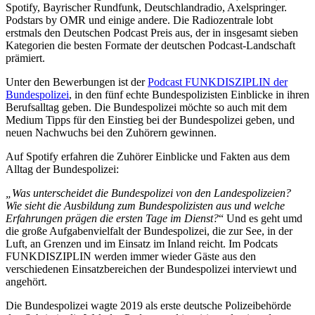
Spotify, Bayrischer Rundfunk, Deutschlandradio, Axelspringer.
Podstars by OMR und einige andere. Die Radiozentrale lobt
erstmals den Deutschen Podcast Preis aus, der in insgesamt sieben
Kategorien die besten Formate der deutschen Podcast-Landschaft
prämiert.
Unter den Bewerbungen ist der
Podcast FUNKDISZIPLIN der
Bundespolizei
, in den fünf echte Bundespolizisten Einblicke in ihren
Berufsalltag geben. Die Bundespolizei möchte so auch mit dem
Medium Tipps für den Einstieg bei der Bundespolizei geben, und
neuen Nachwuchs bei den Zuhörern gewinnen.
Auf Spotify erfahren die Zuhörer Einblicke und Fakten aus dem
Alltag der Bundespolizei:
„Was unterscheidet die Bundespolizei von den Landespolizeien?
Wie sieht die Ausbildung zum Bundespolizisten aus und welche
Erfahrungen prägen die ersten Tage im Dienst?
“ Und es geht umd
die große Aufgabenvielfalt der Bundespolizei, die zur See, in der
Luft, an Grenzen und im Einsatz im Inland reicht. Im Podcats
FUNKDISZIPLIN werden immer wieder Gäste aus den
verschiedenen Einsatzbereichen der Bundespolizei interviewt und
angehört.
Die Bundespolizei wagte 2019 als erste deutsche Polizeibehörde