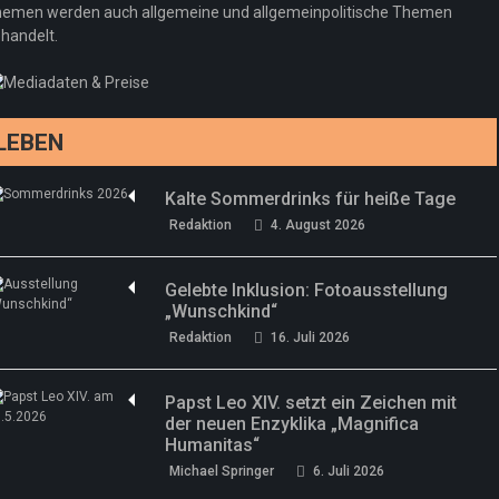
Regeln gelten 14. Juni
emen werden auch allgemeine und allgemeinpolitische Themen
handelt.
Sommermärchen 2026: Frittenwerk bringt
Redaktion
13. Juni 2026
drei neue Specials zur Fußball-WM
Redaktion
13. Juni 2026
LEBEN
Kalte Sommerdrinks für heiße Tage
Redaktion
4. August 2026
Gelebte Inklusion: Fotoausstellung
„Wunschkind“
Redaktion
16. Juli 2026
Papst Leo XIV. setzt ein Zeichen mit
der neuen Enzyklika „Magnifica
Humanitas“
Michael Springer
6. Juli 2026