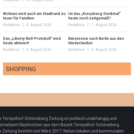
Redaktion
10. August 2026
Wohnen wird auch am Stadtrand zu
Ist das „Kreuzberg-Denkmal“
teuer für Familien
heute noch zeitgemäß?
Redaktion
8. August 2026
Redaktion
7. August 2026
Das „Liberty-Bell-Protokoll“ wird
Bärenreise nach Berlin aus den
heute aktiviert!
Niederlanden
Redaktion
6. August 2026
Redaktion
5. August 2026
SHOPPING
Optiker – fit für die Sonnenfinsternis!
Redaktion
23. Juli 2026
Pepe Jeans London mit Summer Sale und
e Tempelhof-Schöneberg Zeitung ist politisch unabhängig und
neuer Kollektion
ematisiert Nachrichten aus dem Bezirk Tempelhof-Schöneberg.
Woher kommt der Honig? – Neue EU-
Redaktion
19. Juli 2026
e Zeitung besteht seit März 2017. Neben lokalen und kommunalen