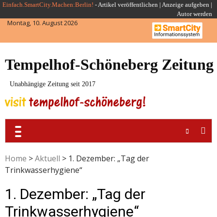
Skip
Einfach.SmartCity.Machen:Berlin!
-
Artikel veröffentlichen
|
Anzeige aufgeben |
Autor werden
to
Montag, 10. August 2026
content
Tempelhof-Schöneberg Zeitung
Unabhängige Zeitung seit 2017
Home
>
Aktuell
>
1. Dezember: „Tag der
Trinkwasserhygiene“
1. Dezember: „Tag der
Trinkwasserhygiene“