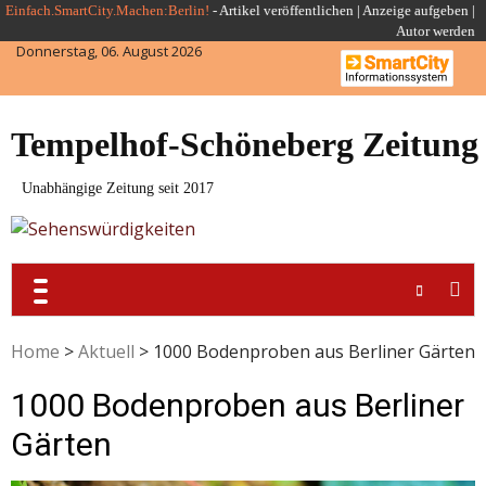
Skip
Einfach.SmartCity.Machen:Berlin!
-
Artikel veröffentlichen
|
Anzeige aufgeben |
Autor werden
to
Donnerstag, 06. August 2026
content
Tempelhof-Schöneberg Zeitung
Unabhängige Zeitung seit 2017
Home
>
Aktuell
>
1000 Bodenproben aus Berliner Gärten
1000 Bodenproben aus Berliner
Gärten