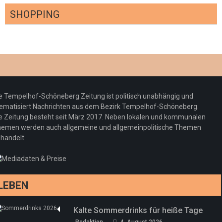
SHOPPING
Optiker – fit für die Sonnenfinsternis!
Redaktion
23. Juli 2026
Pepe Jeans London mit Summer Sale und
e Tempelhof-Schöneberg Zeitung ist politisch unabhängig und
neuer Kollektion
ematisiert Nachrichten aus dem Bezirk Tempelhof-Schöneberg.
Woher kommt der Honig? – Neue EU-
Redaktion
19. Juli 2026
e Zeitung besteht seit März 2017. Neben lokalen und kommunalen
Regeln gelten 14. Juni
emen werden auch allgemeine und allgemeinpolitische Themen
handelt.
Sommermärchen 2026: Frittenwerk bringt
Redaktion
13. Juni 2026
drei neue Specials zur Fußball-WM
Redaktion
13. Juni 2026
LEBEN
Kalte Sommerdrinks für heiße Tage