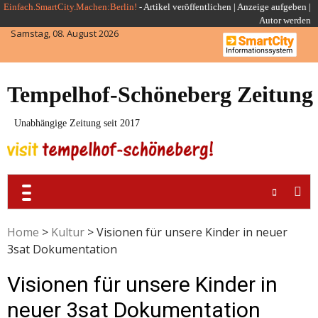
Skip
Einfach.SmartCity.Machen:Berlin!
-
Artikel veröffentlichen
|
Anzeige aufgeben |
Autor werden
to
Samstag, 08. August 2026
content
Tempelhof-Schöneberg Zeitung
Unabhängige Zeitung seit 2017
Home
>
Kultur
>
Visionen für unsere Kinder in neuer
3sat Dokumentation
Visionen für unsere Kinder in
neuer 3sat Dokumentation