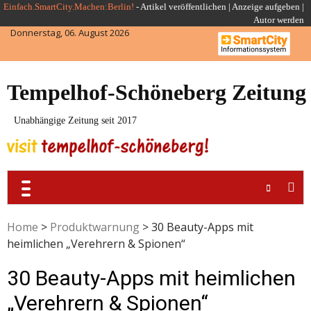
Skip
Einfach.SmartCity.Machen:Berlin!
-
Artikel veröffentlichen
|
Anzeige aufgeben |
Autor werden
to
Donnerstag, 06. August 2026
content
Tempelhof-Schöneberg Zeitung
Unabhängige Zeitung seit 2017
Home
>
Produktwarnung
>
30 Beauty-Apps mit
heimlichen „Verehrern & Spionen“
30 Beauty-Apps mit heimlichen
„Verehrern & Spionen“