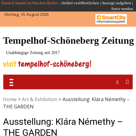
Skip
Einfach.SmartCity.Machen:Berlin!
-
Artikel veröffentlichen
|
Anzeige aufgeben |
Autor werden
to
Montag, 10. August 2026
content
Tempelhof-Schöneberg Zeitung
Unabhängige Zeitung seit 2017
Home
>
Art & Exhibition
>
Ausstellung: Klára Némethy –
THE GARDEN
Ausstellung: Klára Némethy –
THE GARDEN