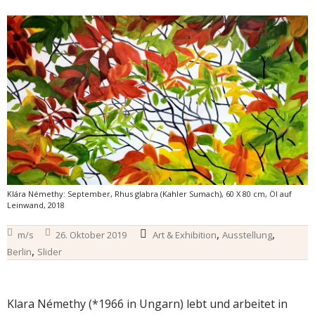
Klára Némethy: September, Rhus glabra (Kahler Sumach), 60 X 80 cm, Öl auf
Leinwand, 2018
,
,
m/s
26. Oktober 2019
Art & Exhibition
Ausstellung
,
Berlin
Slider
Klara Némethy (*1966 in Ungarn) lebt und arbeitet in