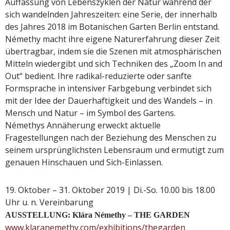
Auffassung von Lebenszyklen der Natur während der
sich wandelnden Jahreszeiten: eine Serie, der innerhalb
des Jahres 2018 im Botanischen Garten Berlin entstand.
Némethy macht ihre eigene Naturerfahrung dieser Zeit
übertragbar, indem sie die Szenen mit atmosphärischen
Mitteln wiedergibt und sich Techniken des „Zoom In and
Out“ bedient. Ihre radikal-reduzierte oder sanfte
Formsprache in intensiver Farbgebung verbindet sich
mit der Idee der Dauerhaftigkeit und des Wandels – in
Mensch und Natur – im Symbol des Gartens.
Némethys Annäherung erweckt aktuelle
Fragestellungen nach der Beziehung des Menschen zu
seinem ursprünglichsten Lebensraum und ermutigt zum
genauen Hinschauen und Sich-Einlassen.
19. Oktober – 31. Oktober 2019 | Di.-So. 10.00 bis 18.00
Uhr u. n. Vereinbarung
AUSSTELLUNG: Klára Némethy – THE GARDEN
www.klaranemethy.com/exhibitions/thegarden