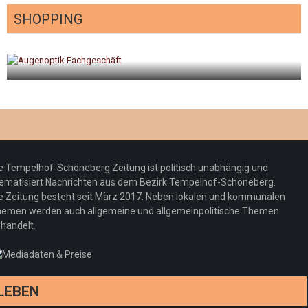
SHOPPING
gt
Optiker – fit für die Sonnenfinsternis!
Redaktion
23. Juli 2026
e Tempelhof-Schöneberg Zeitung ist politisch unabhängig und
ematisiert Nachrichten aus dem Bezirk Tempelhof-Schöneberg.
e Zeitung besteht seit März 2017. Neben lokalen und kommunalen
emen werden auch allgemeine und allgemeinpolitische Themen
handelt.
LEBEN