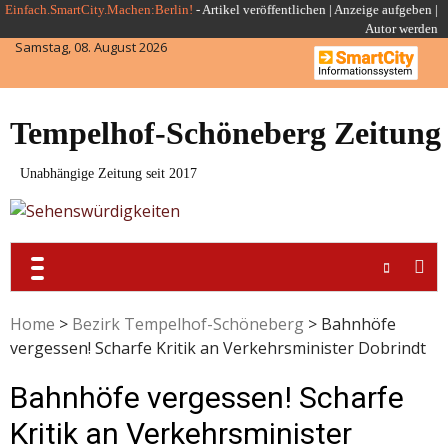
Skip
Einfach.SmartCity.Machen:Berlin!
-
Artikel veröffentlichen
|
Anzeige aufgeben |
Autor werden
to
Samstag, 08. August 2026
content
Tempelhof-Schöneberg Zeitung
Unabhängige Zeitung seit 2017
Home
>
Bezirk Tempelhof-Schöneberg
>
Bahnhöfe
vergessen! Scharfe Kritik an Verkehrsminister Dobrindt
Bahnhöfe vergessen! Scharfe
Kritik an Verkehrsminister