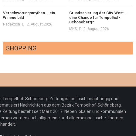
Verschwörungsmythen – ein
Grundsanierung der City-West —
Wimmelbild
eine Chance für Tempelhof-
Schöneberg?
Redaktion
2. August 2026
MHS
2. August 2026
SHOPPING
Optiker – fit für die Sonnenfinsternis!
Redaktion
23. Juli 2026
Pepe Jeans London mit Summer Sale und
e Tempelhof-Schöneberg Zeitung ist politisch unabhängig und
neuer Kollektion
ematisiert Nachrichten aus dem Bezirk Tempelhof-Schöneberg.
Woher kommt der Honig? – Neue EU-
Redaktion
19. Juli 2026
e Zeitung besteht seit März 2017. Neben lokalen und kommunalen
Regeln gelten 14. Juni
emen werden auch allgemeine und allgemeinpolitische Themen
handelt.
Sommermärchen 2026: Frittenwerk bringt
Redaktion
13. Juni 2026
drei neue Specials zur Fußball-WM