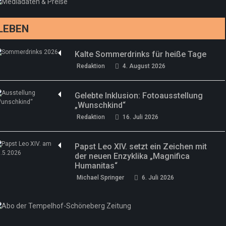
Redaktion
13. Juni 2026
LEBEN
Kalte Sommerdrinks für heiße Tage
Redaktion
4. August 2026
Gelebte Inklusion: Fotoausstellung
„Wunschkind“
Redaktion
16. Juli 2026
Papst Leo XIV. setzt ein Zeichen mit
der neuen Enzyklika „Magnifica
Humanitas“
Michael Springer
6. Juli 2026