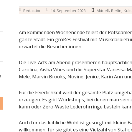
,
,
Redaktion
14. September 2023
Aktuell
Berlin
Kult
Am kommenden Wochenende feiert der Potsdamer Pla
ganze Stadt. Ein großes Festival mit Musikdarbiet
erwartet die Besucher:innen.
Die Live-Acts am Abend präsentieren hauptsächlich
-
Carolina, Aisha Vibes und die Superstar Vanessa 
Mele, Marvin Brooks, Novine, Jenice, Karin Ann und
?
Für die Feierlichkeit wird der gesamte Platz umgeb
erzeugen. Es gibt Workshops, bei denen man sein e
kann oder Zero-Waste Lederohrringe basteln kann
Auch für das leibliche Wohl ist gesorgt mit kleine 
willkommen, für sie gibt es eine Vielzahl von Stat