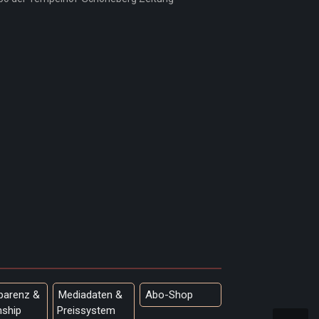
parenz &
Mediadaten &
Abo-Shop
nship
Preissystem