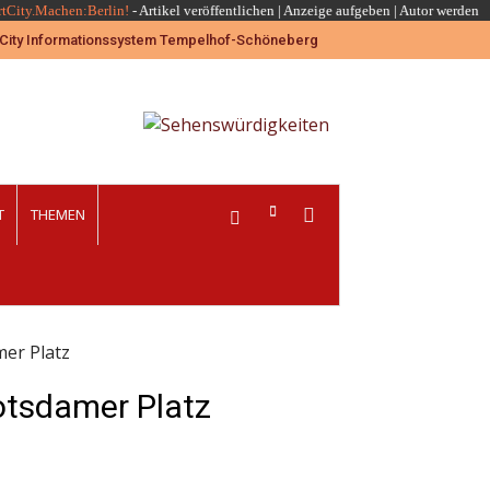
rtCity.Machen:Berlin!
-
Artikel veröffentlichen
|
Anzeige aufgeben |
Autor werden
T
THEMEN
mer Platz
Potsdamer Platz