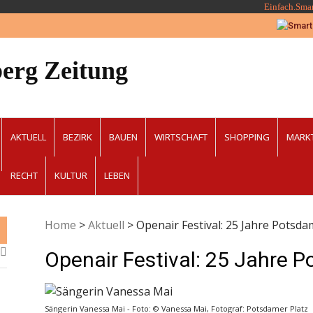
Einfach.Sma
erg Zeitung
AKTUELL
BEZIRK
BAUEN
WIRTSCHAFT
SHOPPING
MARK
RECHT
KULTUR
LEBEN
Home
>
Aktuell
>
Openair Festival: 25 Jahre Potsda
Openair Festival: 25 Jahre 
Sängerin Vanessa Mai - Foto: © Vanessa Mai, Fotograf: Potsdamer Platz