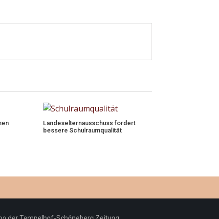
nen
Landeselternausschuss fordert
bessere Schulraumqualität