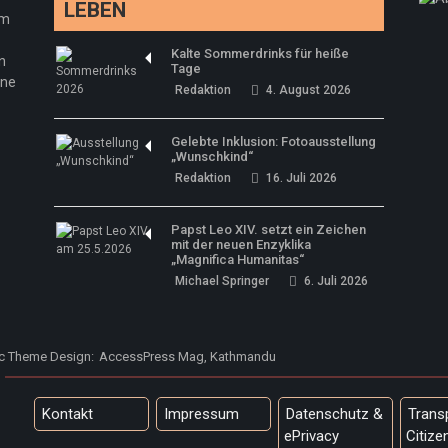
LEBEN
em
Kalte Sommerdrinks für heiße
n
Tage
ine
Redaktion
4. August 2026
Gelebte Inklusion: Fotoausstellung
„Wunschkind“
Redaktion
16. Juli 2026
Papst Leo XIV. setzt ein Zeichen
mit der neuen Enzyklika
„Magnifica Humanitas“
Michael Springer
6. Juli 2026
ic Theme Design:
AccessPress Mag, Kathmandu
Kontakt
Impressum
Datenschutz &
Trans
ePrivacy
Citize