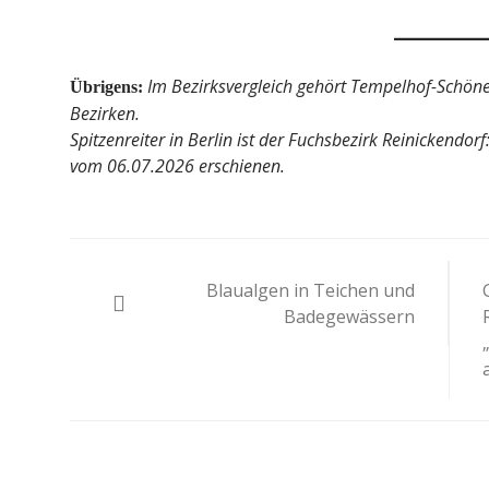
Pepe Jeans London mit Summer
Woher kommt
Sale und neuer Kollektion
EU-Regel
Redaktion
19. Juli 2026
Redakt
Im Bezirksvergleich gehört Tempelhof-Schöne
Übrigens:
Bezirken.
Spitzenreiter in Berlin ist der Fuchsbezirk Reinickendorf
vom 06.07.2026 erschienen.
Beitragsnavigation
Blaualgen in Teichen und
Badegewässern