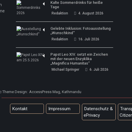
Kalte Sommerdrinks für heiße
n
Tage
ine
Redaktion
4. August 2026
Gelebte Inklusion: Fotoausstellung
„Wunschkind“
Redaktion
16. Juli 2026
Papst Leo XIV. setzt ein Zeichen
mit der neuen Enzyklika
„Magnifica Humanitas“
Michael Springer
6. Juli 2026
ic Theme Design:
AccessPress Mag, Kathmandu
Kontakt
Impressum
Datenschutz &
Trans
ePrivacy
Citize