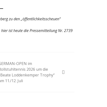
 der Honig? – Neue
Sommermärchen 2026
n gelten 14. Juni
Frittenwerk bringt drei 
Specials zur Fußball-
ion
13. Juni 2026
berg zu den „öffentlichkeitsscheuen“
Redaktion
13. Juni 2026
: hier ist heute die Pressemitteilung Nr. 2739
GERMAN-OPEN im
Rollstuhltennis 2026 um die
„Beate Loddenkemper Trophy“
am 11./12. Juli