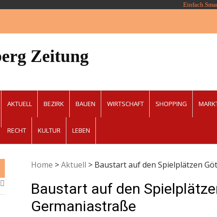
Einfach.Sma
erg Zeitung
AKTUELL
BEZIRK
BAUEN
WIRTSCHAFT
SHOPPING
MARK
RECHT
KULTUR
LEBEN
Home
>
Aktuell
>
Baustart auf den Spielplätzen G
Baustart auf den Spielplätz
Germaniastraße