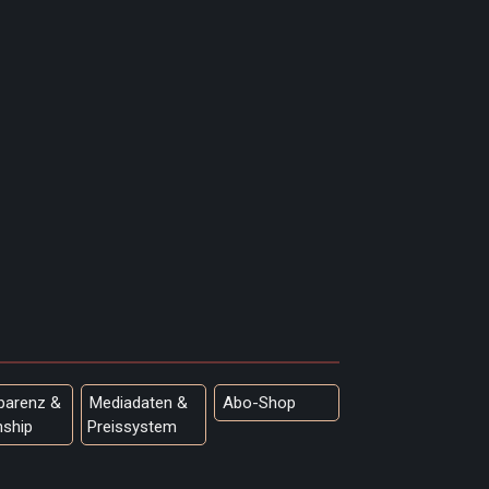
parenz &
Mediadaten &
Abo-Shop
nship
Preissystem