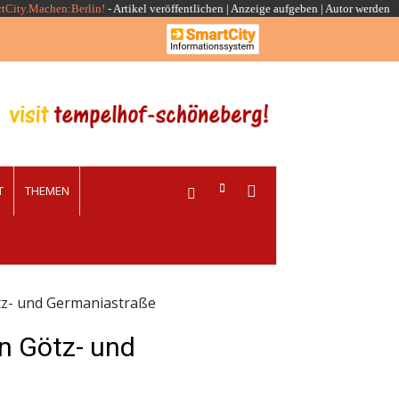
rtCity.Machen:Berlin!
-
Artikel veröffentlichen
|
Anzeige aufgeben |
Autor werden
T
THEMEN
ötz- und Germaniastraße
en Götz- und