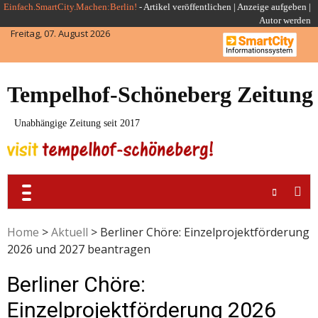
Skip
Einfach.SmartCity.Machen:Berlin!
-
Artikel veröffentlichen
|
Anzeige aufgeben |
Autor werden
to
Freitag, 07. August 2026
content
Tempelhof-Schöneberg Zeitung
Unabhängige Zeitung seit 2017
Home
>
Aktuell
>
Berliner Chöre: Einzelprojektförderung
2026 und 2027 beantragen
Berliner Chöre:
Einzelprojektförderung 2026