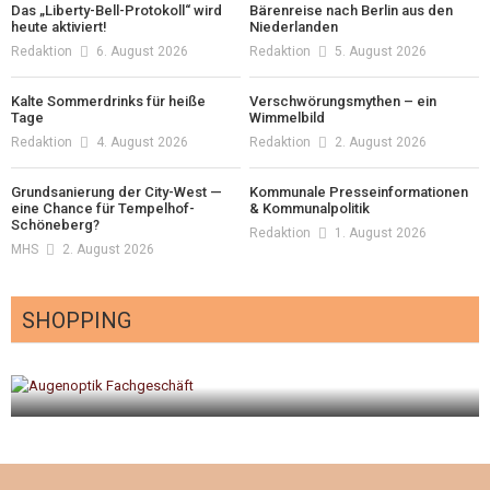
Das „Liberty-Bell-Protokoll“ wird
Bärenreise nach Berlin aus den
heute aktiviert!
Niederlanden
Redaktion
6. August 2026
Redaktion
5. August 2026
Kalte Sommerdrinks für heiße
Verschwörungsmythen – ein
Tage
Wimmelbild
Redaktion
4. August 2026
Redaktion
2. August 2026
Grundsanierung der City-West —
Kommunale Presseinformationen
eine Chance für Tempelhof-
& Kommunalpolitik
Schöneberg?
Redaktion
1. August 2026
MHS
2. August 2026
SHOPPING
gt
Optiker – fit für die Sonnenfinsternis!
Redaktion
23. Juli 2026