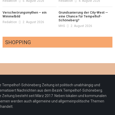
Redaktion
5. August 2026
Redaktion
4. August 2026
Verschwörungsmythen – ein
Grundsanierung der City-West —
Wimmelbild
eine Chance für Tempelhof-
Schöneberg?
Redaktion
2. August 2026
MHS
2. August 2026
SHOPPING
Optiker – fit für die Sonnenfinsternis!
Redaktion
23. Juli 2026
Pepe Jeans London mit Summer Sale und
e Tempelhof-Schöneberg Zeitung ist politisch unabhängig und
neuer Kollektion
ematisiert Nachrichten aus dem Bezirk Tempelhof-Schöneberg.
Woher kommt der Honig? – Neue EU-
Redaktion
19. Juli 2026
e Zeitung besteht seit März 2017. Neben lokalen und kommunalen
Regeln gelten 14. Juni
emen werden auch allgemeine und allgemeinpolitische Themen
handelt.
Sommermärchen 2026: Frittenwerk bringt
Redaktion
13. Juni 2026
drei neue Specials zur Fußball-WM