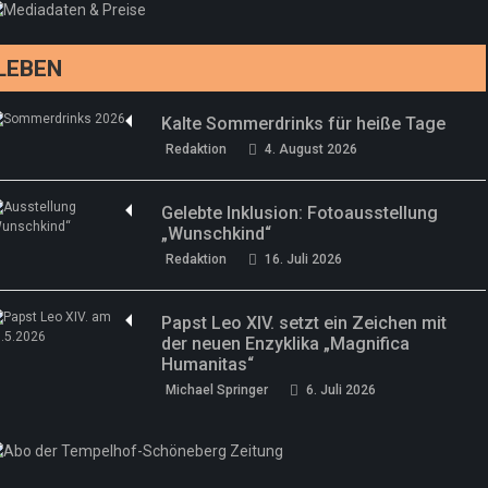
Redaktion
13. Juni 2026
LEBEN
Kalte Sommerdrinks für heiße Tage
Redaktion
4. August 2026
Gelebte Inklusion: Fotoausstellung
„Wunschkind“
Redaktion
16. Juli 2026
Papst Leo XIV. setzt ein Zeichen mit
der neuen Enzyklika „Magnifica
Humanitas“
Michael Springer
6. Juli 2026