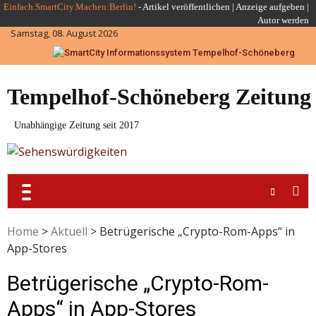
Skip
Einfach.SmartCity.Machen:Berlin!
-
Artikel veröffentlichen
|
Anzeige aufgeben |
Autor werden
to
Samstag, 08. August 2026
content
Tempelhof-Schöneberg Zeitung
Unabhängige Zeitung seit 2017
Home
>
Aktuell
>
Betrügerische „Crypto-Rom-Apps“ in
App-Stores
Betrügerische „Crypto-Rom-
Apps“ in App-Stores