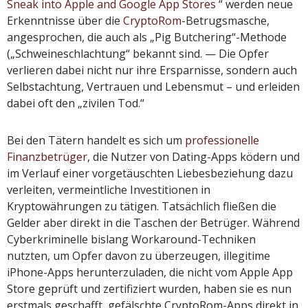
Sneak into Apple and Google App Stores
“ werden neue
Erkenntnisse über die
CryptoRom
-Betrugsmasche,
angesprochen, die auch als „Pig Butchering“-Methode
(„Schweineschlachtung“ bekannt sind. — Die Opfer
verlieren dabei nicht nur ihre Ersparnisse, sondern auch
Selbstachtung, Vertrauen und Lebensmut – und erleiden
dabei oft den „zivilen Tod.“
Bei den Tätern handelt es sich um
professionelle
Finanzbetrüger
, die Nutzer von Dating-Apps ködern und
im Verlauf einer vorgetäuschten Liebesbeziehung dazu
verleiten, vermeintliche Investitionen in
Kryptowährungen zu tätigen. Tatsächlich fließen die
Gelder aber direkt in die Taschen der Betrüger. Während
Cyberkriminelle bislang Workaround-Techniken
nutzten, um Opfer davon zu überzeugen, illegitime
iPhone-Apps herunterzuladen, die nicht vom Apple App
Store geprüft und zertifiziert wurden, haben sie es nun
erstmals geschafft, gefälschte CryptoRom-Apps direkt in