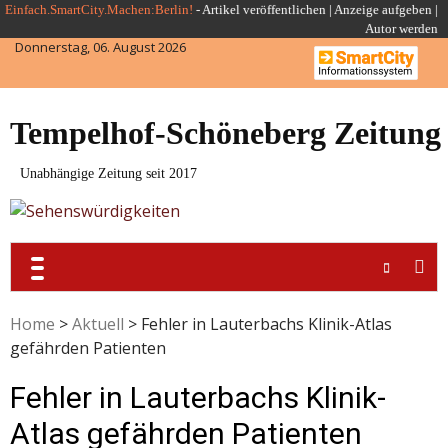
Skip
Einfach.SmartCity.Machen:Berlin!
-
Artikel veröffentlichen
|
Anzeige aufgeben |
Autor werden
to
Donnerstag, 06. August 2026
content
Tempelhof-Schöneberg Zeitung
Unabhängige Zeitung seit 2017
Home
>
Aktuell
>
Fehler in Lauterbachs Klinik-Atlas
gefährden Patienten
Fehler in Lauterbachs Klinik-
Atlas gefährden Patienten