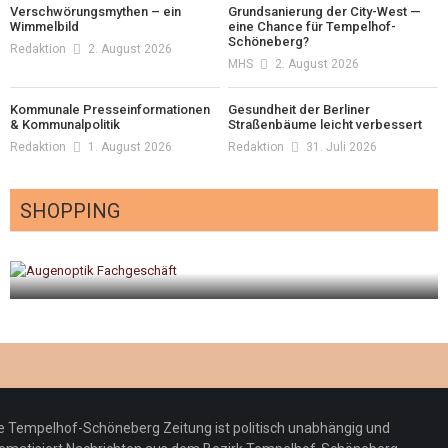
Verschwörungsmythen – ein
Grundsanierung der City-West —
Wimmelbild
eine Chance für Tempelhof-
Schöneberg?
Redaktion
2. August 2026
MHS
2. August 2026
Kommunale Presseinformationen
Gesundheit der Berliner
& Kommunalpolitik
Straßenbäume leicht verbessert
Redaktion
1. August 2026
Redaktion
31. Juli 2026
SHOPPING
gt
Optiker – fit für die Sonnenfinsternis!
Redaktion
23. Juli 2026
e Tempelhof-Schöneberg Zeitung ist politisch unabhängig und