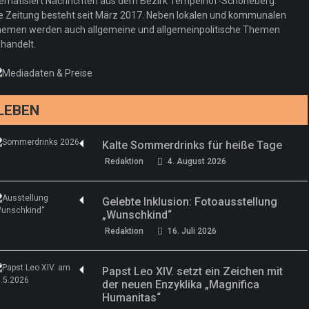
ematisiert Nachrichten aus dem Bezirk Tempelhof-Schöneberg.
e Zeitung besteht seit März 2017. Neben lokalen und kommunalen
emen werden auch allgemeine und allgemeinpolitische Themen
handelt.
LEBEN
Kalte Sommerdrinks für heiße Tage
Redaktion
4. August 2026
Gelebte Inklusion: Fotoausstellung
„Wunschkind“
Redaktion
16. Juli 2026
Papst Leo XIV. setzt ein Zeichen mit
der neuen Enzyklika „Magnifica
Humanitas“