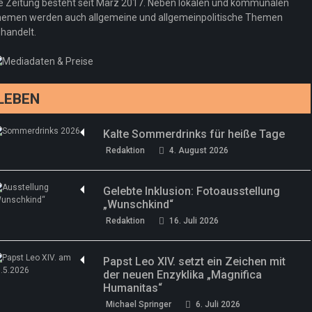
Woher kommt der Honig? – Neue EU-
Redaktion
19. Juli 2026
e Zeitung besteht seit März 2017. Neben lokalen und kommunalen
Regeln gelten 14. Juni
emen werden auch allgemeine und allgemeinpolitische Themen
handelt.
Sommermärchen 2026: Frittenwerk bringt
Redaktion
13. Juni 2026
drei neue Specials zur Fußball-WM
Redaktion
13. Juni 2026
LEBEN
Kalte Sommerdrinks für heiße Tage
Redaktion
4. August 2026
Gelebte Inklusion: Fotoausstellung
„Wunschkind“
Redaktion
16. Juli 2026
Papst Leo XIV. setzt ein Zeichen mit
der neuen Enzyklika „Magnifica
Humanitas“
Michael Springer
6. Juli 2026