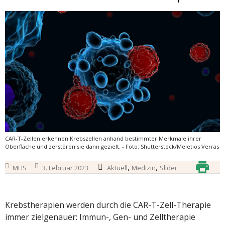
CAR-T-Zellen erkennen Krebszellen anhand bestimmter Merkmale ihrer
Oberfläche und zerstören sie dann gezielt. - Foto: Shutterstock/Meletios Verras
,
,
MHS
3. Februar 2023
Aktuell
Medizin
Slider
Krebstherapien werden durch die CAR-T-Zell-Therapie
immer zielgenauer: Immun-, Gen- und Zelltherapie