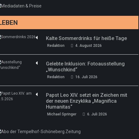
drei neue Specials zur Fußball-WM
Redaktion
13. Juni 2026
LEBEN
Kalte Sommerdrinks für heiße Tage
Redaktion
4. August 2026
Gelebte Inklusion: Fotoausstellung
„Wunschkind“
Redaktion
16. Juli 2026
Papst Leo XIV. setzt ein Zeichen mit
der neuen Enzyklika „Magnifica
Humanitas“
Michael Springer
6. Juli 2026