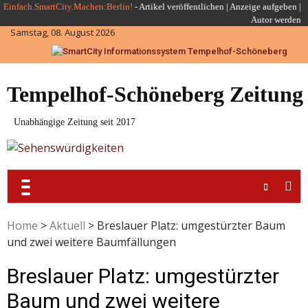
Skip
Einfach.SmartCity.Machen:Berlin!
-
Artikel veröffentlichen
|
Anzeige aufgeben |
Autor werden
to
Samstag, 08. August 2026
content
Tempelhof-Schöneberg Zeitung
Unabhängige Zeitung seit 2017
Home
>
Aktuell
>
Breslauer Platz: umgestürzter Baum
und zwei weitere Baumfällungen
Breslauer Platz: umgestürzter
Baum und zwei weitere