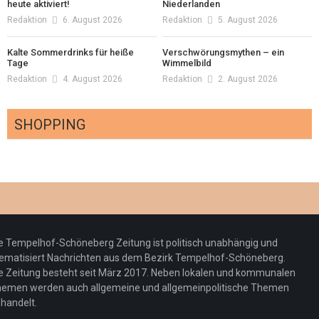
heute aktiviert!
Niederlanden
Redaktion
6. August 2026
Redaktion
5. August 2026
Kalte Sommerdrinks für heiße
Verschwörungsmythen – ein
Tage
Wimmelbild
Redaktion
4. August 2026
Redaktion
2. August 2026
SHOPPING
Optiker – fit für die Sonnenfinsternis!
Redaktion
23. Juli 2026
Pepe Jeans London mit Summer Sale und
e Tempelhof-Schöneberg Zeitung ist politisch unabhängig und
neuer Kollektion
ematisiert Nachrichten aus dem Bezirk Tempelhof-Schöneberg.
Woher kommt der Honig? – Neue EU-
Redaktion
19. Juli 2026
e Zeitung besteht seit März 2017. Neben lokalen und kommunalen
Regeln gelten 14. Juni
emen werden auch allgemeine und allgemeinpolitische Themen
handelt.
Sommermärchen 2026: Frittenwerk bringt
Redaktion
13. Juni 2026