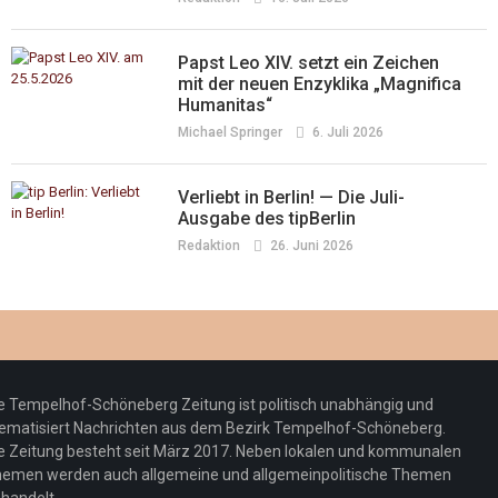
Papst Leo XIV. setzt ein Zeichen
mit der neuen Enzyklika „Magnifica
Humanitas“
Michael Springer
6. Juli 2026
Verliebt in Berlin! — Die Juli-
Ausgabe des tipBerlin
Redaktion
26. Juni 2026
e Tempelhof-Schöneberg Zeitung ist politisch unabhängig und
ematisiert Nachrichten aus dem Bezirk Tempelhof-Schöneberg.
e Zeitung besteht seit März 2017. Neben lokalen und kommunalen
emen werden auch allgemeine und allgemeinpolitische Themen
handelt.