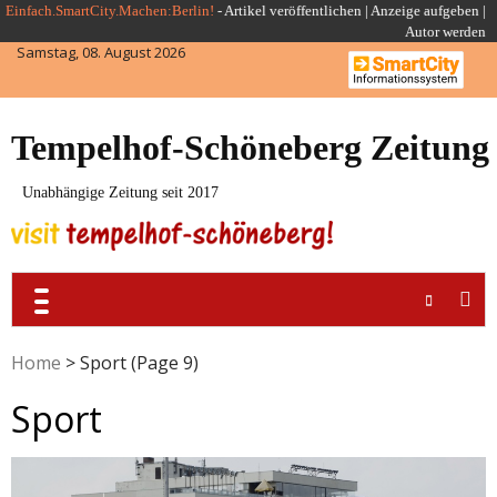
Skip
Einfach.SmartCity.Machen:Berlin!
-
Artikel veröffentlichen
|
Anzeige aufgeben |
Autor werden
to
Samstag, 08. August 2026
content
Tempelhof-Schöneberg Zeitung
Unabhängige Zeitung seit 2017
Home
>
Sport
(Page 9)
Sport