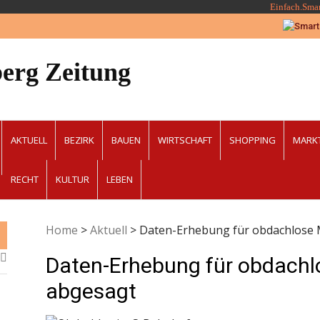
Einfach.Sma
erg Zeitung
AKTUELL
BEZIRK
BAUEN
WIRTSCHAFT
SHOPPING
MARK
RECHT
KULTUR
LEBEN
Home
>
Aktuell
>
Daten-Erhebung für obdachlose
Daten-Erhebung für obdach
abgesagt