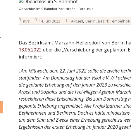
Obdachlos im S-Bahnhof Yorkstraße - Foto: m/s
,
,
m/s
14. Juni 2022
Aktuell
Berlin
Bezirk Tempelhof
–
Das Bezirksamt Marzahn-Hellersdorf von Berlin ha
13.06.2022
über die „Verschiebung der geplanten
informiert:
„Am Mittwoch, dem 22. Juni 2022 sollte die zweite be
stattfinden. Am Donnerstag hat der VskA e.V. // Fachv
die geplante Erhebung auf den Januar 2023 zu verschieb
Arbeit und Soziales und die Freiwilligen Agentur Marza
respektieren diese Entscheidung. Bis zum Donnerstag hat
geplante Erhebung angemeldet. Alle Projektpartner sind
Berlinerinnen und Berlinern! Doch es hätte mindestens 
um dem Sinn und Zweck einer Erhebung gerecht zu werd
Ergebnissen der ersten Erhebung im Januar 2020 gewäh