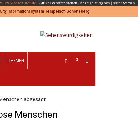
rtCity.Machen:Berlin!
-
Artikel veröffentlichen
|
Anzeige aufgeben |
Autor werden
T
THEMEN
 Menschen abgesagt
lose Menschen