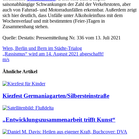
saisonabhängige Schwankungen der Zahl der Verkehrstoten, aber
auch von Fahrrad- und Motorradunfällen erkennbar. Außerdem zeigt
sich hier deutlich, dass Unfälle unter Alkoholeinfluss mit dem
Wochenverlauf und mit bestimmten (Feier-)Tagen in
Zusammenhang stehen.
Quelle: Destatis: Pressemitteilung Nr. 336 vom 13. Juli 2021
Beitragsnavigation
Wien, Berlin und Bern im Städte-Trialog
„Rassismus“ wird am 14. August 2021 abgeschafft!
m/s
Ähnliche Artikel
Kiezfest Germaniagarten/Silbersteinstraße
„Entwicklungszusammenarbeit trifft Kunst“