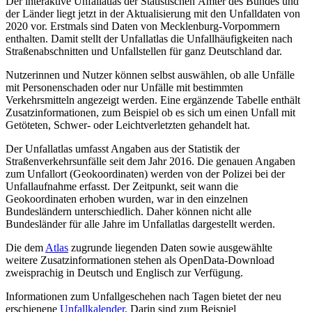
Der interaktive Unfallatlas der Statistischen Ämter des Bundes und
der Länder liegt jetzt in der Aktualisierung mit den Unfalldaten von
2020 vor. Erstmals sind Daten von Mecklenburg-Vorpommern
enthalten. Damit stellt der Unfallatlas die Unfallhäufigkeiten nach
Straßenabschnitten und Unfallstellen für ganz Deutschland dar.
Nutzerinnen und Nutzer können selbst auswählen, ob alle Unfälle
mit Personenschaden oder nur Unfälle mit bestimmten
Verkehrsmitteln angezeigt werden. Eine ergänzende Tabelle enthält
Zusatzinformationen, zum Beispiel ob es sich um einen Unfall mit
Getöteten, Schwer- oder Leichtverletzten gehandelt hat.
Der Unfallatlas umfasst Angaben aus der Statistik der
Straßenverkehrsunfälle seit dem Jahr 2016. Die genauen Angaben
zum Unfallort (Geokoordinaten) werden von der Polizei bei der
Unfallaufnahme erfasst. Der Zeitpunkt, seit wann die
Geokoordinaten erhoben wurden, war in den einzelnen
Bundesländern unterschiedlich. Daher können nicht alle
Bundesländer für alle Jahre im Unfallatlas dargestellt werden.
Die dem
Atlas
zugrunde liegenden Daten sowie ausgewählte
weitere Zusatzinformationen stehen als OpenData-Download
zweisprachig in Deutsch und Englisch zur Verfügung.
Informationen zum Unfallgeschehen nach Tagen bietet der neu
erschienene
Unfallkalender
. Darin sind zum Beispiel