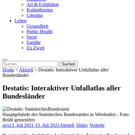
Art & Exhibition
Kulturthemen
Literatur
Leben
Gesundheit
Public Health
Sport
Familie
Zu Zweit
Suchen
nach:
Home
>
Aktuell
>
Destatis: Interaktiver Unfallatlas aller
Bundesländer
Destatis: Interaktiver Unfallatlas aller
Bundesländer
Hauptgebäude des Statistischen Bundesamtes in Wiesbaden - Foto:
Brühl gemeinfrei
m/s
13. Juli 2021
13. Juli 2021
Aktuell
,
Slider
,
Verkehr