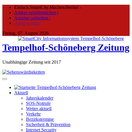
Skip
Einfach.SmartCity.Machen:Berlin!
-
to
Artikel veröffentlichen
|
content
Anzeige aufgeben |
Autor werden
Freitag, 07. August 2026
Tempelhof-Schöneberg Zeitung
Unabhängige Zeitung seit 2017
Aktuell
Jahreskalender
SOS-Notrufe
Wetter aktuell
Verkehr
Bezirkstermine
Sicherheit & Prävention
Internet Security