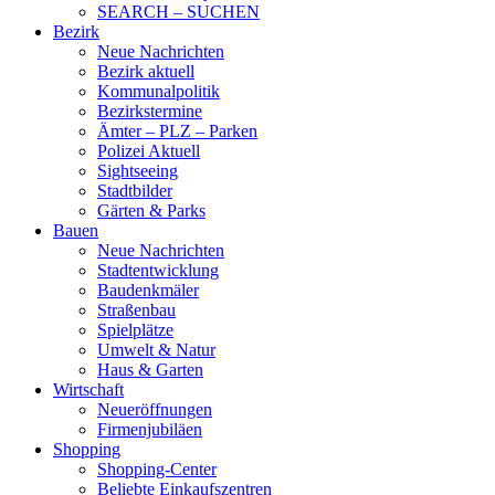
SEARCH – SUCHEN
Bezirk
Neue Nachrichten
Bezirk aktuell
Kommunalpolitik
Bezirkstermine
Ämter – PLZ – Parken
Polizei Aktuell
Sightseeing
Stadtbilder
Gärten & Parks
Bauen
Neue Nachrichten
Stadtentwicklung
Baudenkmäler
Straßenbau
Spielplätze
Umwelt & Natur
Haus & Garten
Wirtschaft
Neueröffnungen
Firmenjubiläen
Shopping
Shopping-Center
Beliebte Einkaufszentren