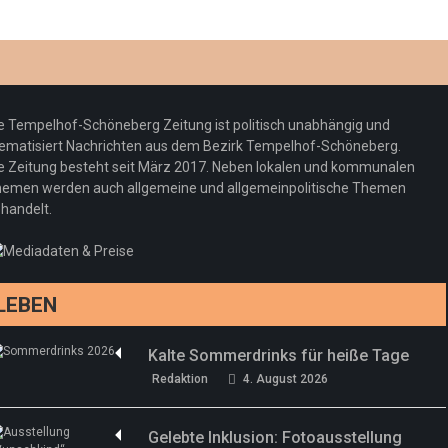
gt
Optiker – fit für die Sonnenfinsternis!
Redaktion
23. Juli 2026
e Tempelhof-Schöneberg Zeitung ist politisch unabhängig und
ematisiert Nachrichten aus dem Bezirk Tempelhof-Schöneberg.
e Zeitung besteht seit März 2017. Neben lokalen und kommunalen
emen werden auch allgemeine und allgemeinpolitische Themen
handelt.
LEBEN
Kalte Sommerdrinks für heiße Tage
Redaktion
4. August 2026
Gelebte Inklusion: Fotoausstellung