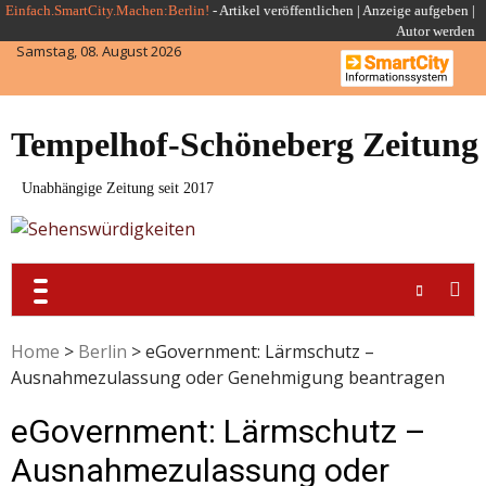
Skip
Einfach.SmartCity.Machen:Berlin!
-
Artikel veröffentlichen
|
Anzeige aufgeben |
Autor werden
to
Samstag, 08. August 2026
content
Tempelhof-Schöneberg Zeitung
Unabhängige Zeitung seit 2017
Home
>
Berlin
>
eGovernment: Lärmschutz –
Ausnahmezulassung oder Genehmigung beantragen
eGovernment: Lärmschutz –
Ausnahmezulassung oder