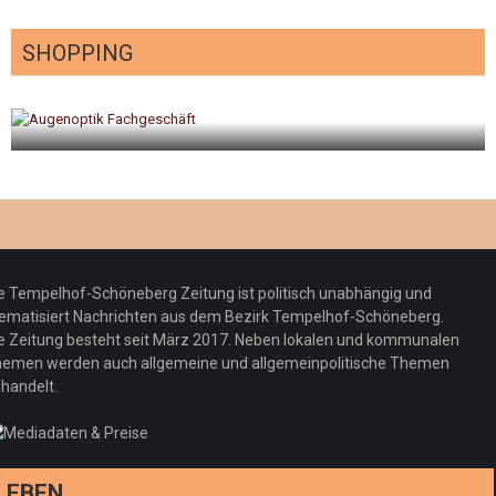
SHOPPING
gt
Optiker – fit für die Sonnenfinsternis!
Redaktion
23. Juli 2026
e Tempelhof-Schöneberg Zeitung ist politisch unabhängig und
ematisiert Nachrichten aus dem Bezirk Tempelhof-Schöneberg.
e Zeitung besteht seit März 2017. Neben lokalen und kommunalen
emen werden auch allgemeine und allgemeinpolitische Themen
handelt.
LEBEN