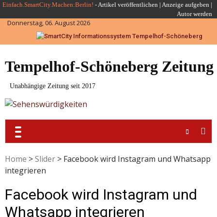
Skip
Einfach.SmartCity.Machen:Berlin!
-
Artikel veröffentlichen
|
Anzeige aufgeben |
Autor werden
to
Donnerstag, 06. August 2026
content
Tempelhof-Schöneberg Zeitung
Unabhängige Zeitung seit 2017
Home
>
Slider
>
Facebook wird Instagram und Whatsapp
integrieren
Facebook wird Instagram und
Whatsapp integrieren