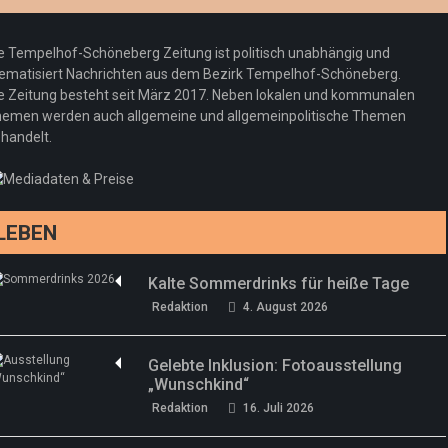
Redaktion
23. Juli 2026
Pepe Jeans London mit Summer Sale und
e Tempelhof-Schöneberg Zeitung ist politisch unabhängig und
neuer Kollektion
ematisiert Nachrichten aus dem Bezirk Tempelhof-Schöneberg.
Woher kommt der Honig? – Neue EU-
Redaktion
19. Juli 2026
e Zeitung besteht seit März 2017. Neben lokalen und kommunalen
Regeln gelten 14. Juni
emen werden auch allgemeine und allgemeinpolitische Themen
handelt.
Sommermärchen 2026: Frittenwerk bringt
Redaktion
13. Juni 2026
drei neue Specials zur Fußball-WM
Redaktion
13. Juni 2026
LEBEN
Kalte Sommerdrinks für heiße Tage
Redaktion
4. August 2026
Gelebte Inklusion: Fotoausstellung
„Wunschkind“
Redaktion
16. Juli 2026