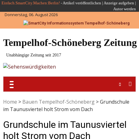
Skip
Einfach.SmartCity.Machen:Berlin!
-
Artikel veröffentlichen
|
Anzeige aufgeben |
Autor werden
to
Donnerstag, 06. August 2026
content
Tempelhof-Schöneberg Zeitung
Unabhängige Zeitung seit 2017
Home
>
Bauen Tempelhof-Schöneberg
>
Grundschule
im Taunusviertel holt Strom vom Dach
Grundschule im Taunusviertel
holt Strom vom Dach