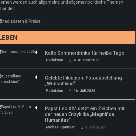
Regeln gelten 14. Juni
emen werden auch allgemeine und allgemeinpolitische Themen
handelt.
Sommermärchen 2026: Frittenwerk bringt
Redaktion
13. Juni 2026
drei neue Specials zur Fußball-WM
Redaktion
13. Juni 2026
LEBEN
Kalte Sommerdrinks für heiße Tage
Redaktion
4. August 2026
Gelebte Inklusion: Fotoausstellung
„Wunschkind“
Redaktion
16. Juli 2026
Papst Leo XIV. setzt ein Zeichen mit
der neuen Enzyklika „Magnifica
Humanitas“
Michael Springer
6. Juli 2026