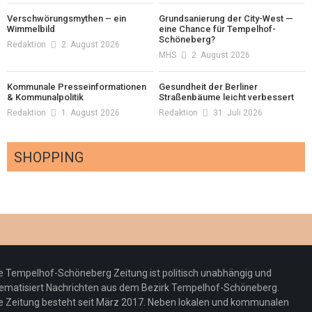
Verschwörungsmythen – ein
Grundsanierung der City-West —
Wimmelbild
eine Chance für Tempelhof-
Schöneberg?
Redaktion
2. August 2026
MHS
2. August 2026
Kommunale Presseinformationen
Gesundheit der Berliner
& Kommunalpolitik
Straßenbäume leicht verbessert
Redaktion
1. August 2026
Redaktion
31. Juli 2026
SHOPPING
Optiker – fit für die Sonnenfinsternis!
Redaktion
23. Juli 2026
Pepe Jeans London mit Summer Sale und
e Tempelhof-Schöneberg Zeitung ist politisch unabhängig und
neuer Kollektion
ematisiert Nachrichten aus dem Bezirk Tempelhof-Schöneberg.
Woher kommt der Honig? – Neue EU-
Redaktion
19. Juli 2026
e Zeitung besteht seit März 2017. Neben lokalen und kommunalen