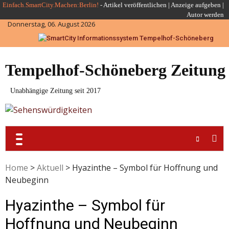
Skip
Einfach.SmartCity.Machen:Berlin!
-
Artikel veröffentlichen
|
Anzeige aufgeben |
Autor werden
to
Donnerstag, 06. August 2026
content
Tempelhof-Schöneberg Zeitung
Unabhängige Zeitung seit 2017
Home
>
Aktuell
>
Hyazinthe – Symbol für Hoffnung und
Neubeginn
Hyazinthe – Symbol für
Hoffnung und Neubeginn