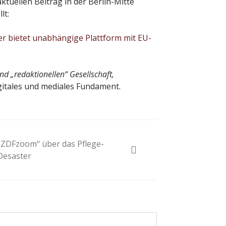
aktuellen Beitrag in der Berlin-Mitte
lt:
r bietet unabhängige Plattform mit EU-
und „redaktionellen“ Gesellschaft,
itales und mediales Fundament.
„ZDFzoom“ über das Pflege-
Desaster