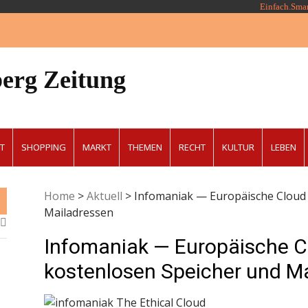
Einfach.Sma
erg Zeitung
T
SHOPPING
MARKT
THEMEN
RECHT
KULTUR
LEBEN
Home
>
Aktuell
>
Infomaniak — Europäische Cloud 
Mailadressen
Infomaniak — Europäische C
kostenlosen Speicher und M