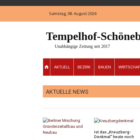
Skip
to
Samstag, 08. August 2026
content
Tempelhof-Schöneb
Unabhängige Zeitung seit 2017
AKTUELL
BEZIRK
BAUEN
WIRTSCHAF
AKTUELLE NEWS
Ist das „Kreuzberg-
Denkmal“ heute noch