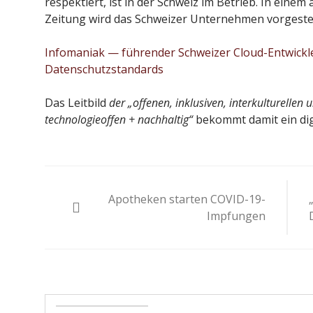
respektiert, ist in der Schweiz im Betrieb. In einem 
Zeitung wird das Schweizer Unternehmen vorgestel
Infomaniak — führender Schweizer Cloud-Entwickle
Datenschutzstandards
Das Leitbild
der „offenen, inklusiven, interkulturellen 
technologieoffen + nachhaltig“
bekommt damit ein dig
Beitragsnavigation
Apotheken starten COVID-19-
Impfungen