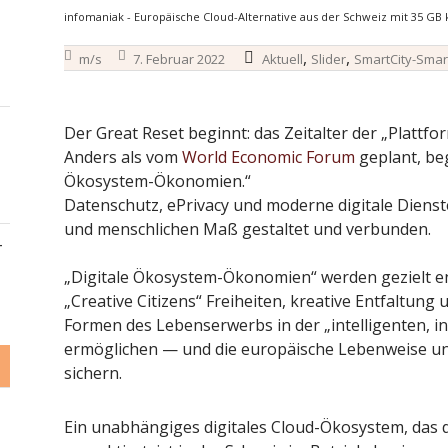
infomaniak - Europäische Cloud-Alternative aus der Schweiz mit 35 GB 
,
,
m/s
7. Februar 2022
Aktuell
Slider
SmartCity-Smar
Der Great Reset beginnt: das Zeitalter der „Platt
Anders als vom
World Economic Forum
geplant, beg
Ökosystem-Ökonomien.“
Datenschutz, ePrivacy und moderne digitale Dien
und menschlichen Maß gestaltet und verbunden.
–
„Digitale Ökosystem-Ökonomien“ werden gezielt en
„Creative Citizens“ Freiheiten, kreative Entfaltun
Formen des Lebenserwerbs in der „intelligenten, in
ermöglichen — und die europäische Lebenweise und
sichern.
Ein unabhängiges digitales Cloud-Ökosystem, das 