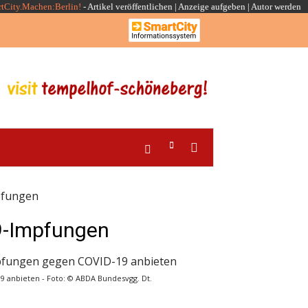
rtCity.Machen:Berlin!
-
Artikel veröffentlichen
|
Anzeige aufgeben |
Autor werden
pfungen
9-Impfungen
 anbieten - Foto: © ABDA Bundesvgg. Dt.