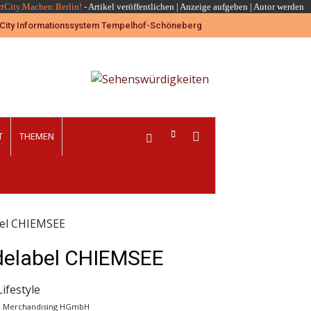
rtCity.Machen:Berlin!
-
Artikel veröffentlichen
|
Anzeige aufgeben |
Autor werden
T
THEMEN
bel CHIEMSEE
delabel CHIEMSEE
M.P. Merchandising HGmbH