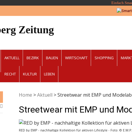
Einfach.Sma
erg Zeitung
AKTUELL
BEZIRK
BAUEN
WIRTSCHAFT
SHOPPING
MARK
RECHT
KULTUR
LEBEN
Home
>
Aktuell
>
Streetwear mit EMP und Modela
Streetwear mit EMP und Mo
RED by EMP - nachhaltige Kollektion für aktiven Lifestyle - Foto: © E.