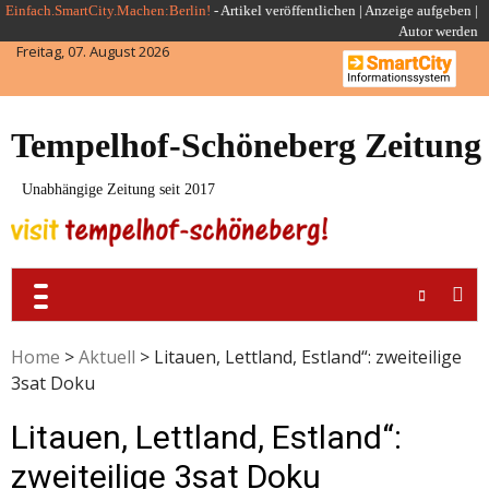
Skip
Einfach.SmartCity.Machen:Berlin!
-
Artikel veröffentlichen
|
Anzeige aufgeben |
Autor werden
to
Freitag, 07. August 2026
content
Tempelhof-Schöneberg Zeitung
Unabhängige Zeitung seit 2017
Home
>
Aktuell
>
Litauen, Lettland, Estland“: zweiteilige
3sat Doku
Litauen, Lettland, Estland“:
zweiteilige 3sat Doku