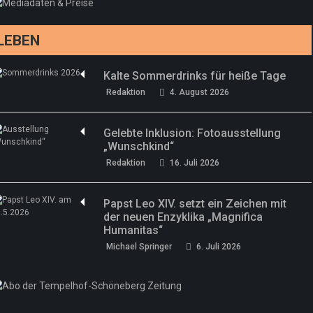
Redaktion
13. Juni 2026
LEBEN
Kalte Sommerdrinks für heiße Tage
Redaktion
4. August 2026
Gelebte Inklusion: Fotoausstellung
„Wunschkind“
Redaktion
16. Juli 2026
Papst Leo XIV. setzt ein Zeichen mit
der neuen Enzyklika „Magnifica
Humanitas“
Michael Springer
6. Juli 2026