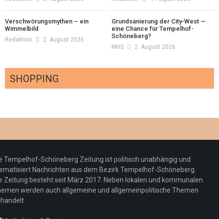
Verschwörungsmythen – ein
Grundsanierung der City-West —
Wimmelbild
eine Chance für Tempelhof-
Schöneberg?
Redaktion
2. August 2026
MHS
2. August 2026
SHOPPING
Optiker – fit für die Sonnenfinsternis!
Redaktion
23. Juli 2026
Pepe Jeans London mit Summer Sale und
e Tempelhof-Schöneberg Zeitung ist politisch unabhängig und
neuer Kollektion
ematisiert Nachrichten aus dem Bezirk Tempelhof-Schöneberg.
Woher kommt der Honig? – Neue EU-
Redaktion
19. Juli 2026
e Zeitung besteht seit März 2017. Neben lokalen und kommunalen
Regeln gelten 14. Juni
emen werden auch allgemeine und allgemeinpolitische Themen
handelt.
Sommermärchen 2026: Frittenwerk bringt
Redaktion
13. Juni 2026
drei neue Specials zur Fußball-WM