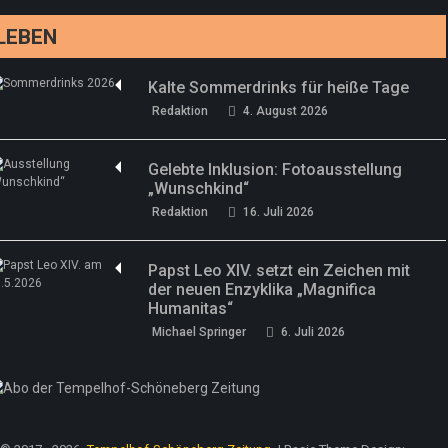
Redaktion
13. Juni 2026
LEBEN
Kalte Sommerdrinks für heiße Tage
Redaktion
4. August 2026
Gelebte Inklusion: Fotoausstellung
„Wunschkind“
Redaktion
16. Juli 2026
Papst Leo XIV. setzt ein Zeichen mit
der neuen Enzyklika „Magnifica
Humanitas“
Michael Springer
6. Juli 2026