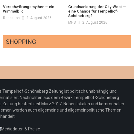
Verschwörungsmythen – ein
Grundsanierung der City-West —
Wimmelbild
eine Chance für Tempelhof-
Schöneberg?
Redaktion
2. August 2026
MHS
2. August 2026
SHOPPING
Optiker – fit für die Sonnenfinsternis!
Redaktion
23. Juli 2026
Pepe Jeans London mit Summer Sale und
e Tempelhof-Schöneberg Zeitung ist politisch unabhängig und
neuer Kollektion
ematisiert Nachrichten aus dem Bezirk Tempelhof-Schöneberg.
Woher kommt der Honig? – Neue EU-
Redaktion
19. Juli 2026
e Zeitung besteht seit März 2017. Neben lokalen und kommunalen
Regeln gelten 14. Juni
emen werden auch allgemeine und allgemeinpolitische Themen
handelt.
Sommermärchen 2026: Frittenwerk bringt
Redaktion
13. Juni 2026
drei neue Specials zur Fußball-WM