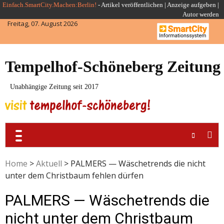
Skip
Einfach.SmartCity.Machen:Berlin!
-
Artikel veröffentlichen
|
Anzeige aufgeben |
Autor werden
to
Freitag, 07. August 2026
content
Tempelhof-Schöneberg Zeitung
Unabhängige Zeitung seit 2017
Home
>
Aktuell
>
PALMERS — Wäschetrends die nicht
unter dem Christbaum fehlen dürfen
PALMERS — Wäschetrends die
nicht unter dem Christbaum