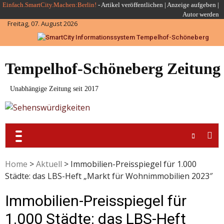
Skip
Einfach.SmartCity.Machen:Berlin!
-
Artikel veröffentlichen
|
Anzeige aufgeben |
Autor werden
to
Freitag, 07. August 2026
content
Tempelhof-Schöneberg Zeitung
Unabhängige Zeitung seit 2017
Home
>
Aktuell
>
Immobilien-Preisspiegel für 1.000
Städte: das LBS-Heft „Markt für Wohnimmobilien 2023″
Immobilien-Preisspiegel für
1.000 Städte: das LBS-Heft