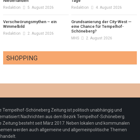
Niederlanden
Tage
Redaktion
5. August 2026
Redaktion
4. August 2026
Verschwörungsmythen – ein
Grundsanierung der City-West —
Wimmelbild
eine Chance für Tempelhof-
Schöneberg?
Redaktion
2. August 2026
MHS
2. August 2026
SHOPPING
Optiker – fit für die Sonnenfinsternis!
Redaktion
23. Juli 2026
Pepe Jeans London mit Summer Sale und
e Tempelhof-Schöneberg Zeitung ist politisch unabhängig und
neuer Kollektion
ematisiert Nachrichten aus dem Bezirk Tempelhof-Schöneberg.
Woher kommt der Honig? – Neue EU-
Redaktion
19. Juli 2026
e Zeitung besteht seit März 2017. Neben lokalen und kommunalen
Regeln gelten 14. Juni
emen werden auch allgemeine und allgemeinpolitische Themen
handelt.
Sommermärchen 2026: Frittenwerk bringt
Redaktion
13. Juni 2026