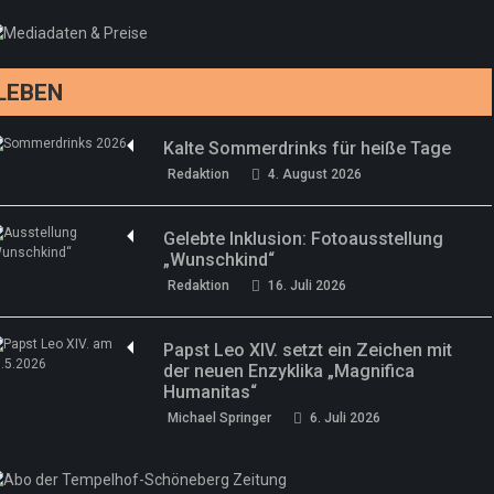
drei neue Specials zur Fußball-WM
Redaktion
13. Juni 2026
LEBEN
Kalte Sommerdrinks für heiße Tage
Redaktion
4. August 2026
Gelebte Inklusion: Fotoausstellung
„Wunschkind“
Redaktion
16. Juli 2026
Papst Leo XIV. setzt ein Zeichen mit
der neuen Enzyklika „Magnifica
Humanitas“
Michael Springer
6. Juli 2026