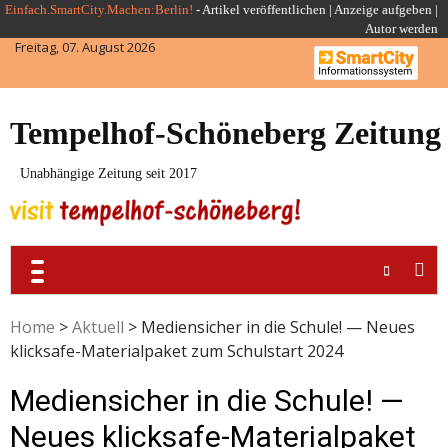
Skip
Einfach.SmartCity.Machen:Berlin!
-
Artikel veröffentlichen
|
Anzeige aufgeben |
Autor werden
to
Freitag, 07. August 2026
content
Tempelhof-Schöneberg Zeitung
Unabhängige Zeitung seit 2017
Home
>
Aktuell
>
Mediensicher in die Schule! — Neues
klicksafe-Materialpaket zum Schulstart 2024
Mediensicher in die Schule! —
Neues klicksafe-Materialpaket