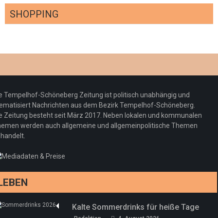
SHOPPING
Optiker – fit für die Sonnenfinsternis!
Redaktion
23. Juli 2026
Pepe Jeans London mit Summer Sale und
e Tempelhof-Schöneberg Zeitung ist politisch unabhängig und
neuer Kollektion
ematisiert Nachrichten aus dem Bezirk Tempelhof-Schöneberg.
Woher kommt der Honig? – Neue EU-
Redaktion
19. Juli 2026
e Zeitung besteht seit März 2017. Neben lokalen und kommunalen
Regeln gelten 14. Juni
emen werden auch allgemeine und allgemeinpolitische Themen
handelt.
Sommermärchen 2026: Frittenwerk bringt
Redaktion
13. Juni 2026
drei neue Specials zur Fußball-WM
Redaktion
13. Juni 2026
LEBEN
Kalte Sommerdrinks für heiße Tage