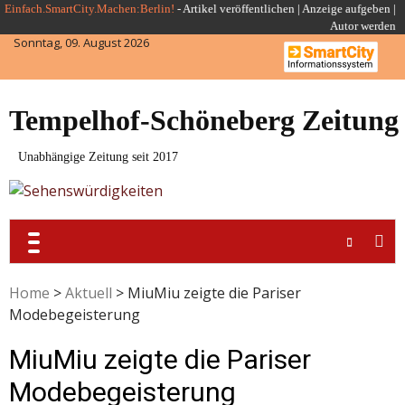
Skip
Einfach.SmartCity.Machen:Berlin!
-
Artikel veröffentlichen
|
Anzeige aufgeben |
Autor werden
to
Sonntag, 09. August 2026
content
Tempelhof-Schöneberg Zeitung
Unabhängige Zeitung seit 2017
Home
>
Aktuell
>
MiuMiu zeigte die Pariser
Modebegeisterung
MiuMiu zeigte die Pariser
Modebegeisterung