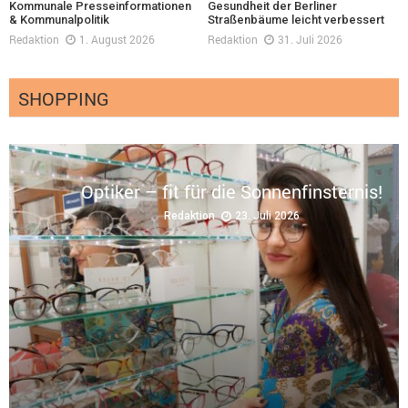
Kommunale Presseinformationen
Gesundheit der Berliner
& Kommunalpolitik
Straßenbäume leicht verbessert
Redaktion
1. August 2026
Redaktion
31. Juli 2026
SHOPPING
gt
Optiker – fit für die Sonnenfinsternis!
Redaktion
23. Juli 2026