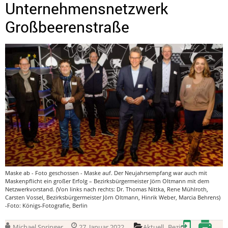
Unternehmensnetzwerk
Großbeerenstraße
Maske ab - Foto geschossen - Maske auf. Der Neujahrsempfang war auch mit
Maskenpflicht ein großer Erfolg – Bezirksbürgermeister Jörn Oltmann mit dem
Netzwerkvorstand. (Von links nach rechts: Dr. Thomas Nittka, Rene Mühlroth,
Carsten Vossel, Bezirksbürgermeister Jörn Oltmann, Hinrik Weber, Marcia Behrens)
-Foto: Königs-Fotografie, Berlin
,
Michael Springer
27. Januar 2022
Aktuell
Bezirk