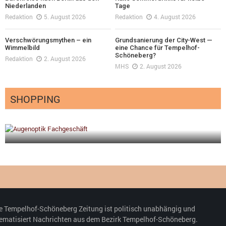
Niederlanden
Tage
Redaktion
5. August 2026
Redaktion
4. August 2026
Verschwörungsmythen – ein
Grundsanierung der City-West —
Wimmelbild
eine Chance für Tempelhof-
Schöneberg?
Redaktion
2. August 2026
MHS
2. August 2026
SHOPPING
gt
Optiker – fit für die Sonnenfinsternis!
Redaktion
23. Juli 2026
e Tempelhof-Schöneberg Zeitung ist politisch unabhängig und
ematisiert Nachrichten aus dem Bezirk Tempelhof-Schöneberg.