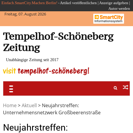
Skip
Einfach.SmartCity.Machen:Berlin!
-
Artikel veröffentlichen
|
Anzeige aufgeben |
Autor werden
to
Freitag, 07. August 2026
content
Tempelhof-Schöneberg
Zeitung
Unabhängige Zeitung seit 2017
Home
>
Aktuell
>
Neujahrstreffen:
Unternehmensnetzwerk Großbeerenstraße
Neujahrstreffen: