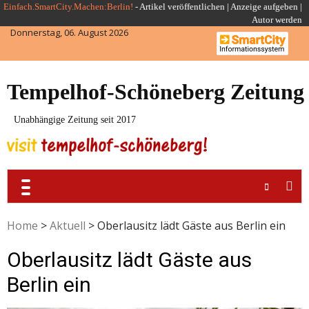
Skip
Einfach.SmartCity.Machen:Berlin!
-
Artikel veröffentlichen
|
Anzeige aufgeben |
Autor werden
to
Donnerstag, 06. August 2026
content
Tempelhof-Schöneberg Zeitung
Unabhängige Zeitung seit 2017
Home
>
Aktuell
>
Oberlausitz lädt Gäste aus Berlin ein
Oberlausitz lädt Gäste aus
Berlin ein