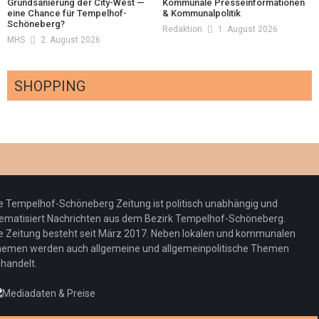
Grundsanierung der City-West —
Kommunale Presseinformationen
eine Chance für Tempelhof-
& Kommunalpolitik
Schöneberg?
Redaktion
1. August 2026
MHS
2. August 2026
SHOPPING
Optiker – fit für die Sonnenfinsternis!
Redaktion
23. Juli 2026
Pepe Jeans London mit Summer Sale und
e Tempelhof-Schöneberg Zeitung ist politisch unabhängig und
neuer Kollektion
ematisiert Nachrichten aus dem Bezirk Tempelhof-Schöneberg.
Woher kommt der Honig? – Neue EU-
Redaktion
19. Juli 2026
e Zeitung besteht seit März 2017. Neben lokalen und kommunalen
Regeln gelten 14. Juni
emen werden auch allgemeine und allgemeinpolitische Themen
handelt.
Sommermärchen 2026: Frittenwerk bringt
Redaktion
13. Juni 2026
drei neue Specials zur Fußball-WM
Redaktion
13. Juni 2026