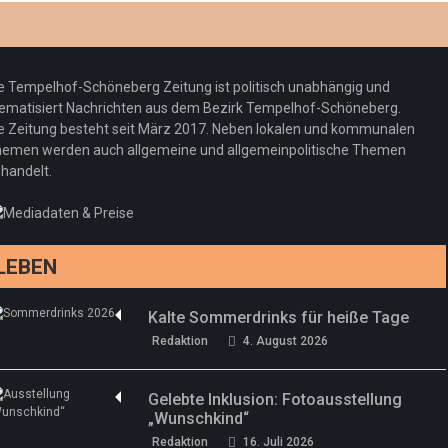
Optiker – fit für die Sonnenfinsternis!
Redaktion
23. Juli 2026
Pepe Jeans London mit Summer Sale und
e Tempelhof-Schöneberg Zeitung ist politisch unabhängig und
neuer Kollektion
ematisiert Nachrichten aus dem Bezirk Tempelhof-Schöneberg.
Woher kommt der Honig? – Neue EU-
Redaktion
19. Juli 2026
e Zeitung besteht seit März 2017. Neben lokalen und kommunalen
Regeln gelten 14. Juni
emen werden auch allgemeine und allgemeinpolitische Themen
handelt.
Sommermärchen 2026: Frittenwerk bringt
Redaktion
13. Juni 2026
drei neue Specials zur Fußball-WM
Redaktion
13. Juni 2026
LEBEN
Kalte Sommerdrinks für heiße Tage
Redaktion
4. August 2026
Gelebte Inklusion: Fotoausstellung
„Wunschkind“
Redaktion
16. Juli 2026