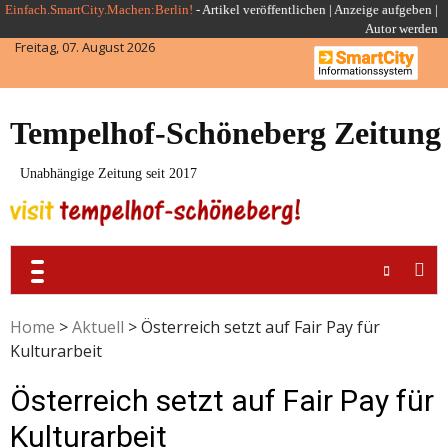
Skip
Einfach.SmartCity.Machen:Berlin!
-
Artikel veröffentlichen
|
Anzeige aufgeben |
Autor werden
to
Freitag, 07. August 2026
content
Tempelhof-Schöneberg Zeitung
Unabhängige Zeitung seit 2017
Home
>
Aktuell
>
Österreich setzt auf Fair Pay für
Kulturarbeit
Österreich setzt auf Fair Pay für
Kulturarbeit