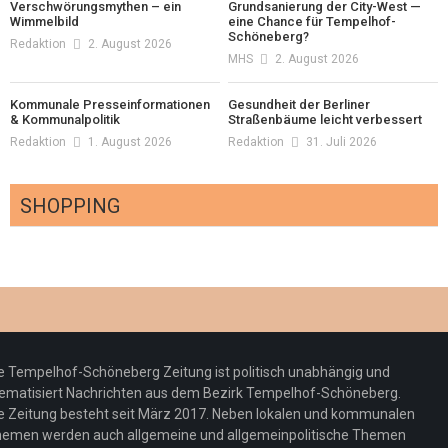
Verschwörungsmythen – ein
Grundsanierung der City-West —
Wimmelbild
eine Chance für Tempelhof-
Schöneberg?
Redaktion
2. August 2026
MHS
2. August 2026
Kommunale Presseinformationen
Gesundheit der Berliner
& Kommunalpolitik
Straßenbäume leicht verbessert
Redaktion
1. August 2026
Redaktion
31. Juli 2026
SHOPPING
Optiker – fit für die Sonnenfinsternis!
Redaktion
23. Juli 2026
Pepe Jeans London mit Summer Sale und
e Tempelhof-Schöneberg Zeitung ist politisch unabhängig und
neuer Kollektion
ematisiert Nachrichten aus dem Bezirk Tempelhof-Schöneberg.
Woher kommt der Honig? – Neue EU-
Redaktion
19. Juli 2026
e Zeitung besteht seit März 2017. Neben lokalen und kommunalen
Regeln gelten 14. Juni
emen werden auch allgemeine und allgemeinpolitische Themen