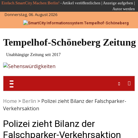
Skip
Einfach.SmartCity.Machen:Berlin!
-
Artikel veröffentlichen
|
Anzeige aufgeben |
Autor werden
to
Donnerstag, 06. August 2026
content
Tempelhof-Schöneberg Zeitung
Unabhängige Zeitung seit 2017
Home
>
Berlin
>
Polizei zieht Bilanz der Falschparker-
Verkehrsaktion
Polizei zieht Bilanz der
Falschparker-Verkehrsaktion