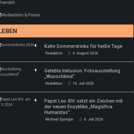
handelt.
Sommermärchen 2026: Frittenwerk bringt
Redaktion
13. Juni 2026
drei neue Specials zur Fußball-WM
Redaktion
13. Juni 2026
LEBEN
Kalte Sommerdrinks für heiße Tage
Redaktion
4. August 2026
Gelebte Inklusion: Fotoausstellung
„Wunschkind“
Redaktion
16. Juli 2026
Papst Leo XIV. setzt ein Zeichen mit
der neuen Enzyklika „Magnifica
Humanitas“
Michael Springer
6. Juli 2026