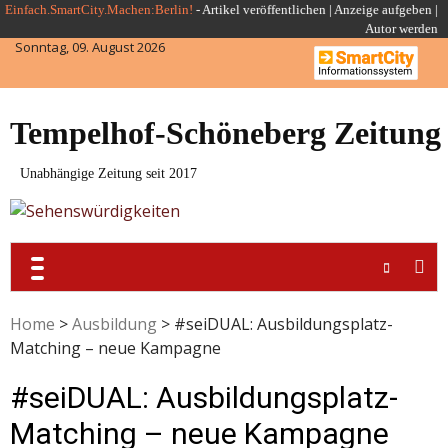
Skip
Einfach.SmartCity.Machen:Berlin!
-
Artikel veröffentlichen
|
Anzeige aufgeben |
Autor werden
to
Sonntag, 09. August 2026
content
Tempelhof-Schöneberg Zeitung
Unabhängige Zeitung seit 2017
Home
>
Ausbildung
>
#seiDUAL: Ausbildungsplatz-
Matching – neue Kampagne
#seiDUAL: Ausbildungsplatz-
Matching – neue Kampagne