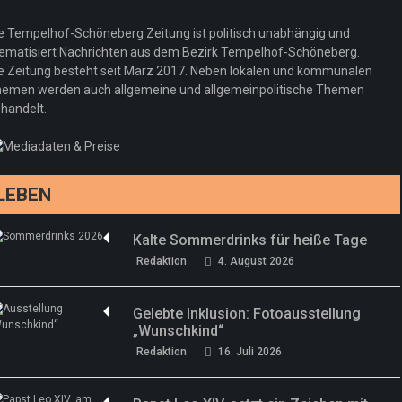
Redaktion
23. Juli 2026
Pepe Jeans London mit Summer Sale und
e Tempelhof-Schöneberg Zeitung ist politisch unabhängig und
neuer Kollektion
ematisiert Nachrichten aus dem Bezirk Tempelhof-Schöneberg.
Woher kommt der Honig? – Neue EU-
Redaktion
19. Juli 2026
e Zeitung besteht seit März 2017. Neben lokalen und kommunalen
Regeln gelten 14. Juni
emen werden auch allgemeine und allgemeinpolitische Themen
handelt.
Sommermärchen 2026: Frittenwerk bringt
Redaktion
13. Juni 2026
drei neue Specials zur Fußball-WM
Redaktion
13. Juni 2026
LEBEN
Kalte Sommerdrinks für heiße Tage
Redaktion
4. August 2026
Gelebte Inklusion: Fotoausstellung
„Wunschkind“
Redaktion
16. Juli 2026