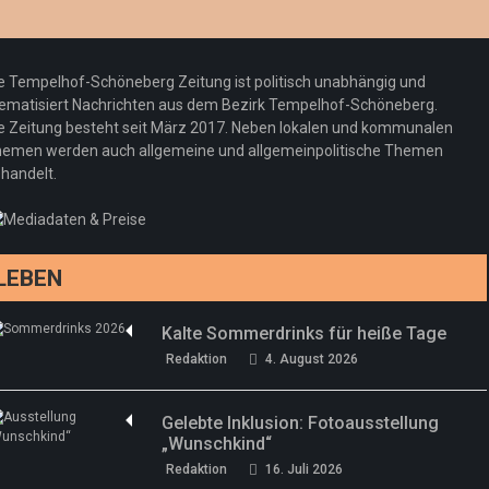
Optiker – fit für die Sonnenfinsternis!
Redaktion
23. Juli 2026
Pepe Jeans London mit Summer Sale und
e Tempelhof-Schöneberg Zeitung ist politisch unabhängig und
neuer Kollektion
ematisiert Nachrichten aus dem Bezirk Tempelhof-Schöneberg.
Woher kommt der Honig? – Neue EU-
Redaktion
19. Juli 2026
e Zeitung besteht seit März 2017. Neben lokalen und kommunalen
Regeln gelten 14. Juni
emen werden auch allgemeine und allgemeinpolitische Themen
handelt.
Sommermärchen 2026: Frittenwerk bringt
Redaktion
13. Juni 2026
drei neue Specials zur Fußball-WM
Redaktion
13. Juni 2026
LEBEN
Kalte Sommerdrinks für heiße Tage
Redaktion
4. August 2026
Gelebte Inklusion: Fotoausstellung
„Wunschkind“
Redaktion
16. Juli 2026