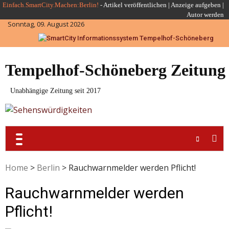
Skip
Einfach.SmartCity.Machen:Berlin!
-
Artikel veröffentlichen
|
Anzeige aufgeben |
Autor werden
to
Sonntag, 09. August 2026
content
Tempelhof-Schöneberg Zeitung
Unabhängige Zeitung seit 2017
Home
>
Berlin
>
Rauchwarnmelder werden Pflicht!
Rauchwarnmelder werden
Pflicht!