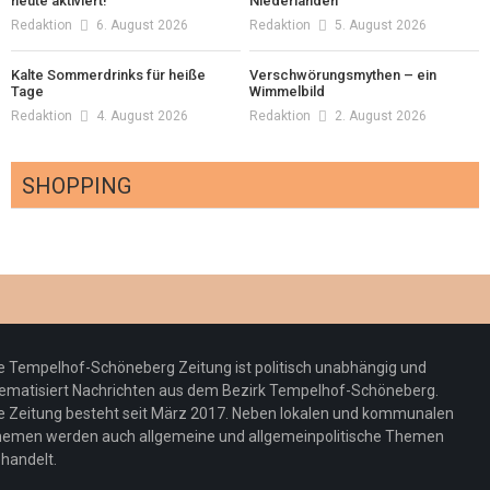
heute aktiviert!
Niederlanden
Redaktion
6. August 2026
Redaktion
5. August 2026
Kalte Sommerdrinks für heiße
Verschwörungsmythen – ein
Tage
Wimmelbild
Redaktion
4. August 2026
Redaktion
2. August 2026
SHOPPING
Optiker – fit für die Sonnenfinsternis!
Redaktion
23. Juli 2026
Pepe Jeans London mit Summer Sale und
e Tempelhof-Schöneberg Zeitung ist politisch unabhängig und
neuer Kollektion
ematisiert Nachrichten aus dem Bezirk Tempelhof-Schöneberg.
Woher kommt der Honig? – Neue EU-
Redaktion
19. Juli 2026
e Zeitung besteht seit März 2017. Neben lokalen und kommunalen
Regeln gelten 14. Juni
emen werden auch allgemeine und allgemeinpolitische Themen
handelt.
Sommermärchen 2026: Frittenwerk bringt
Redaktion
13. Juni 2026