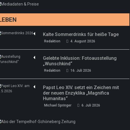
drei neue Specials zur Fußball-WM
Redaktion
13. Juni 2026
LEBEN
Kalte Sommerdrinks für heiße Tage
Redaktion
4. August 2026
Gelebte Inklusion: Fotoausstellung
„Wunschkind“
Redaktion
16. Juli 2026
Papst Leo XIV. setzt ein Zeichen mit
der neuen Enzyklika „Magnifica
Humanitas“
Michael Springer
6. Juli 2026