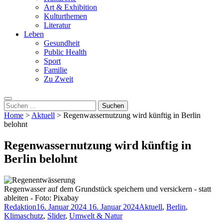
Art & Exhibition
Kulturthemen
Literatur
Leben
Gesundheit
Public Health
Sport
Familie
Zu Zweit
Suchen
nach:
Home
>
Aktuell
>
Regenwassernutzung wird künftig in Berlin
belohnt
Regenwassernutzung wird künftig in
Berlin belohnt
Regenwasser auf dem Grundstück speichern und versickern - statt
ableiten - Foto: Pixabay
Redaktion
16. Januar 2024
16. Januar 2024
Aktuell
,
Berlin
,
Klimaschutz
,
Slider
,
Umwelt & Natur