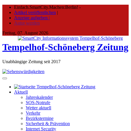
Skip
Einfach.SmartCity.Machen:Berlin!
-
to
Artikel veröffentlichen
|
content
Anzeige aufgeben |
Autor werden
Freitag, 07. August 2026
Tempelhof-Schöneberg Zeitung
Unabhängige Zeitung seit 2017
Aktuell
Jahreskalender
SOS-Notrufe
Wetter aktuell
Verkehr
Bezirkstermine
Sicherheit & Prävention
Internet Security