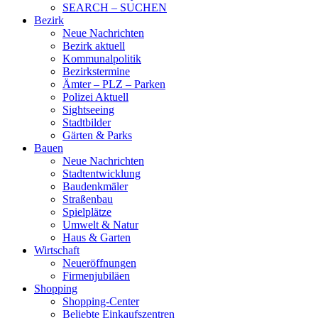
SEARCH – SUCHEN
Bezirk
Neue Nachrichten
Bezirk aktuell
Kommunalpolitik
Bezirkstermine
Ämter – PLZ – Parken
Polizei Aktuell
Sightseeing
Stadtbilder
Gärten & Parks
Bauen
Neue Nachrichten
Stadtentwicklung
Baudenkmäler
Straßenbau
Spielplätze
Umwelt & Natur
Haus & Garten
Wirtschaft
Neueröffnungen
Firmenjubiläen
Shopping
Shopping-Center
Beliebte Einkaufszentren